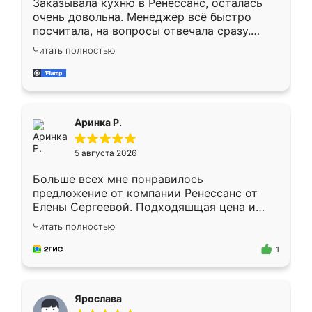
Заказывала кухню в Ренессанс, осталась
очень довольна. Менеджер всё быстро
посчитала, на вопросы отвечала сразу.
Замерщик приехал в субботу, подошёл к
Читать полностью
делу со всей ответственностью. Собрали
за день, ребята работали аккуратно, даже
пыли почти не было. Качество отличное,
ящики ходят плавно, ничего не скрипит.
Всё подошло как влитое.
Аринка Р.
5 августа 2026
Больше всех мне понравилось
предложение от компании Ренессанс от
Елены Сергеевой. Подходяшщая цена и
короткие сроки изготовления. Приехавший
Читать полностью
для замера сотрудник Владислав
предложил по моему эскизу самый
1
подходящий вариант шкафа. Немного его
видоизменил, получилось даже лучше, чем
я хотела.
Ярослава