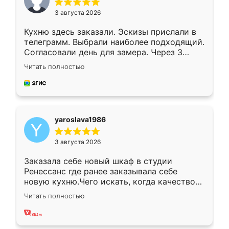
3 августа 2026
Кухню здесь заказали. Эскизы прислали в
телеграмм. Выбрали наиболее подходящий.
Согласовали день для замера. Через 3
недели кухня была уже готова. Остались
Читать полностью
довольны работой. Спасибо Ренессанс
мебель за качественную работу!
yaroslava1986
3 августа 2026
Заказала себе новый шкаф в студии
Ренессанс где ранее заказывала себе
новую кухню.Чего искать, когда качеством
вполне довольна. Служит кухня уже почти
Читать полностью
два года, нареканий нет.