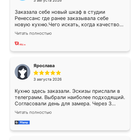
3 августа 2026
Заказала себе новый шкаф в студии
Ренессанс где ранее заказывала себе
новую кухню.Чего искать, когда качеством
вполне довольна. Служит кухня уже почти
Читать полностью
два года, нареканий нет.
Ярослава
3 августа 2026
Кухню здесь заказали. Эскизы прислали в
телеграмм. Выбрали наиболее подходящий.
Согласовали день для замера. Через 3
недели кухня была уже готова. Остались
Читать полностью
довольны работой. Спасибо Ренессанс
мебель за качественную работу!