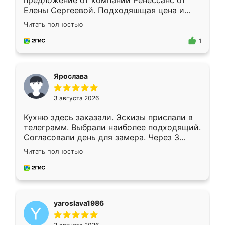
предложение от компании Ренессанс от
Елены Сергеевой. Подходяшщая цена и
короткие сроки изготовления. Приехавший
Читать полностью
для замера сотрудник Владислав
предложил по моему эскизу самый
1
подходящий вариант шкафа. Немного его
видоизменил, получилось даже лучше, чем
я хотела.
Ярослава
3 августа 2026
Кухню здесь заказали. Эскизы прислали в
телеграмм. Выбрали наиболее подходящий.
Согласовали день для замера. Через 3
недели кухня была уже готова. Остались
Читать полностью
довольны работой. Спасибо Ренессанс
мебель за качественную работу!
yaroslava1986