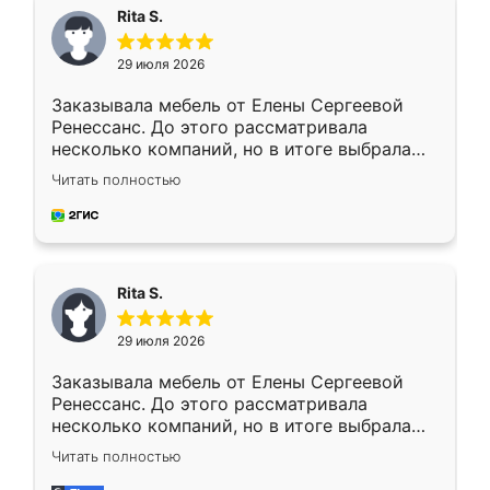
Rita S.
29 июля 2026
Заказывала мебель от Елены Сергеевой
Ренессанс. До этого рассматривала
несколько компаний, но в итоге выбрала
эту. Сначала обговорили условия, потом
Читать полностью
приехал замерщик, всё спокойно объяснил
и снял размеры. Изготовили в срок, с
доставкой тоже никаких проблем не
возникло. Сборку выполнили аккуратно,
мебель сразу встала на свое место без
Rita S.
каких-либо доработок. Качеством осталась
довольна, все выглядит так, как и ожидала.
29 июля 2026
Заказывала мебель от Елены Сергеевой
Ренессанс. До этого рассматривала
несколько компаний, но в итоге выбрала
эту. Сначала обговорили условия, потом
Читать полностью
приехал замерщик, всё спокойно объяснил