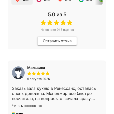
5.0
из 5
На основе
945
оценок
Оставить отзыв
Мальвина
6 августа 2026
Заказывала кухню в Ренессанс, осталась
очень довольна. Менеджер всё быстро
посчитала, на вопросы отвечала сразу.
Замерщик приехал в субботу, подошёл к
Читать полностью
делу со всей ответственностью. Собрали
за день, ребята работали аккуратно, даже