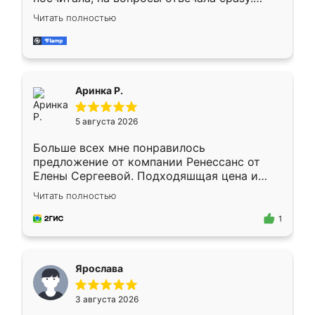
Замерщик приехал в субботу, подошёл к
Читать полностью
делу со всей ответственностью. Собрали
за день, ребята работали аккуратно, даже
пыли почти не было. Качество отличное,
ящики ходят плавно, ничего не скрипит.
Всё подошло как влитое.
Аринка Р.
5 августа 2026
Больше всех мне понравилось
предложение от компании Ренессанс от
Елены Сергеевой. Подходяшщая цена и
короткие сроки изготовления. Приехавший
Читать полностью
для замера сотрудник Владислав
предложил по моему эскизу самый
1
подходящий вариант шкафа. Немного его
видоизменил, получилось даже лучше, чем
я хотела.
Ярослава
3 августа 2026