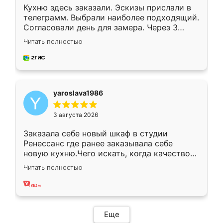
Кухню здесь заказали. Эскизы прислали в
телеграмм. Выбрали наиболее подходящий.
Согласовали день для замера. Через 3
недели кухня была уже готова. Остались
Читать полностью
довольны работой. Спасибо Ренессанс
мебель за качественную работу!
yaroslava1986
3 августа 2026
Заказала себе новый шкаф в студии
Ренессанс где ранее заказывала себе
новую кухню.Чего искать, когда качеством
вполне довольна. Служит кухня уже почти
Читать полностью
два года, нареканий нет.
Еще