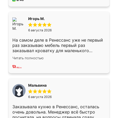
пыли почти не было. Качество отличное,
ящики ходят плавно, ничего не скрипит.
Всё подошло как влитое.
Игорь М.
6 августа 2026
На самом деле в Ренессанс уже не первый
раз заказываю мебель первый раз
заказывал кроватку для маленького
ребёнка при его рождении ,во второй раз
Читать полностью
заказал шкаф-купе. По качеству очень
хорошее сборка достаточно быстрая,
также адекватные цены. До этого
сравнивал с разными конкурентами в этом
сегменте ,выбор у конкурентов куда
Мальвина
меньше, здесь же он более разнообразный.
Мне нравится ,если что-то потребуется из
6 августа 2026
мебели буду заказывать только здесь.
Заказывала кухню в Ренессанс, осталась
очень довольна. Менеджер всё быстро
посчитала, на вопросы отвечала сразу.