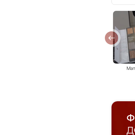
Мат
Ф
Д