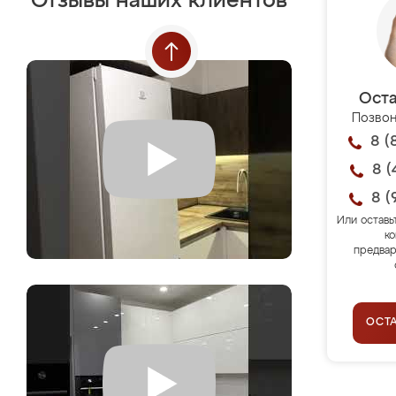
Отзывы наших клиентов
Оста
Позвон
8 (
8 (
8 (
Или оставь
ко
предвар
ОСТ