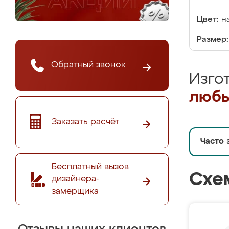
Цвет:
н
Размер:
Обратный звонок
Изго
любы
Заказать расчёт
Часто 
Бесплатный вызов
Схе
дизайнера-
замерщика