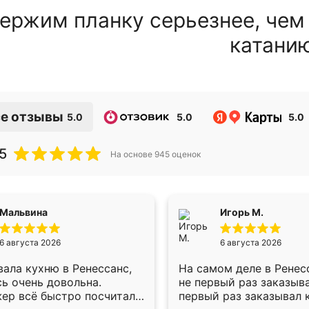
ержим планку серьезнее, чем
катани
е отзывы
5.0
5.0
5.0
5
На основе
945
оценок
Мальвина
Игорь М.
6 августа 2026
6 августа 2026
ала кухню в Ренессанс,
На самом деле в Ренес
ь очень довольна.
не первый раз заказыв
ер всё быстро посчитала,
первый раз заказывал 