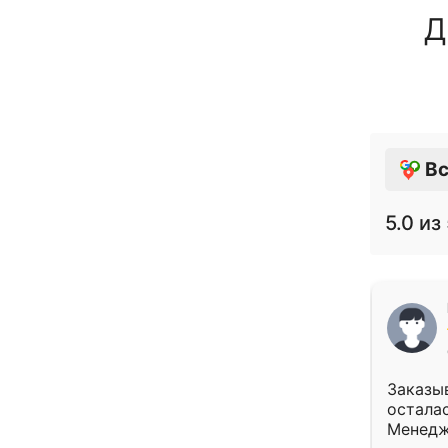
Д
Вс
5.0
из 
Заказыв
осталас
Менедж