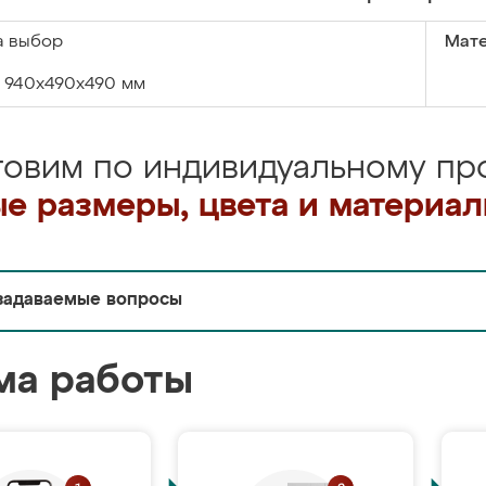
а выбор
Мате
940х490х490 мм
товим по индивидуальному про
е размеры, цвета и материа
задаваемые вопросы
ма работы