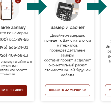
вьте заявку
Замер и расчет
ите по номерам
Дизайнер-замерщик
800) 511-89-55
приедет к Вам с каталогом
материалов,
Вы
495) 665-24-01
проведёт детальные
р
926) 409-68-13
замеры,
д
составит проект и сделает
з
те заявку на сайте для
окончательный расчёт
нсультации и
стоимости Вашей будущей
ительного расчёта
стоимости.
мебели.
ВЫЗВАТЬ ЗАМЕРЩИКА
АВИТЬ ЗАЯВКУ