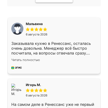
Мальвина
6 августа 2026
Заказывала кухню в Ренессанс, осталась
очень довольна. Менеджер всё быстро
посчитала, на вопросы отвечала сразу.
Замерщик приехал в субботу, подошёл к
Читать полностью
делу со всей ответственностью. Собрали
за день, ребята работали аккуратно, даже
пыли почти не было. Качество отличное,
ящики ходят плавно, ничего не скрипит.
Всё подошло как влитое.
Игорь М.
6 августа 2026
На самом деле в Ренессанс уже не первый