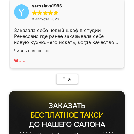
yaroslava1986
3 августа 2026
Заказала себе новый шкаф в студии
Ренессанс где ранее заказывала себе
новую кухню.Чего искать, когда качеством
вполне довольна. Служит кухня уже почти
Читать полностью
два года, нареканий нет.
Еще
ЗАКАЗАТЬ
БЕСПЛАТНОЕ ТАКСИ
ДО НАШЕГО САЛОНА