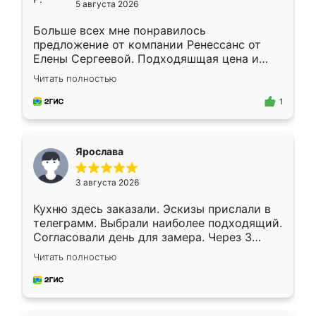
5 августа 2026
Больше всех мне понравилось
предложение от компании Ренессанс от
Елены Сергеевой. Подходяшщая цена и
короткие сроки изготовления. Приехавший
Читать полностью
для замера сотрудник Владислав
предложил по моему эскизу самый
1
подходящий вариант шкафа. Немного его
видоизменил, получилось даже лучше, чем
я хотела.
Ярослава
3 августа 2026
Кухню здесь заказали. Эскизы прислали в
телеграмм. Выбрали наиболее подходящий.
Согласовали день для замера. Через 3
недели кухня была уже готова. Остались
Читать полностью
довольны работой. Спасибо Ренессанс
мебель за качественную работу!