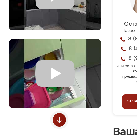
Оста
Позвон
8 (
8 (
8 (
Или оставь
ко
предвар
ОСТ
Ваша