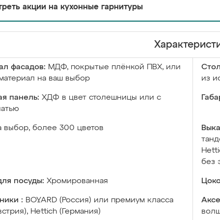
реть акции на кухонные гарнитуры
Характерист
ал фасадов:
МДФ, покрытые плёнкой ПВХ, или
Сто
материал на ваш выбор
из и
я панель:
ХДФ в цвет столешницы или с
Габа
чатью
а выбор, более 300 цветов
Выка
танд
Hett
без 
ля посуды:
Хромированная
Цоко
ники :
BOYARD (Россия) или премиум класса
Аксе
встрия), Hettich (Германия)
волш