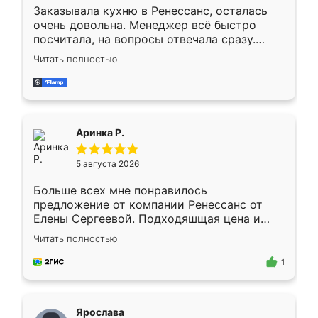
Заказывала кухню в Ренессанс, осталась
очень довольна. Менеджер всё быстро
посчитала, на вопросы отвечала сразу.
Замерщик приехал в субботу, подошёл к
Читать полностью
делу со всей ответственностью. Собрали
за день, ребята работали аккуратно, даже
пыли почти не было. Качество отличное,
ящики ходят плавно, ничего не скрипит.
Всё подошло как влитое.
Аринка Р.
5 августа 2026
Больше всех мне понравилось
предложение от компании Ренессанс от
Елены Сергеевой. Подходяшщая цена и
короткие сроки изготовления. Приехавший
Читать полностью
для замера сотрудник Владислав
предложил по моему эскизу самый
1
подходящий вариант шкафа. Немного его
видоизменил, получилось даже лучше, чем
я хотела.
Ярослава