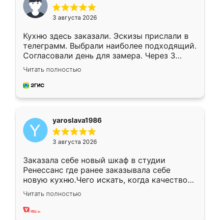
3 августа 2026
Кухню здесь заказали. Эскизы прислали в
телеграмм. Выбрали наиболее подходящий.
Согласовали день для замера. Через 3
недели кухня была уже готова. Остались
Читать полностью
довольны работой. Спасибо Ренессанс
мебель за качественную работу!
yaroslava1986
3 августа 2026
Заказала себе новый шкаф в студии
Ренессанс где ранее заказывала себе
новую кухню.Чего искать, когда качеством
вполне довольна. Служит кухня уже почти
Читать полностью
два года, нареканий нет.