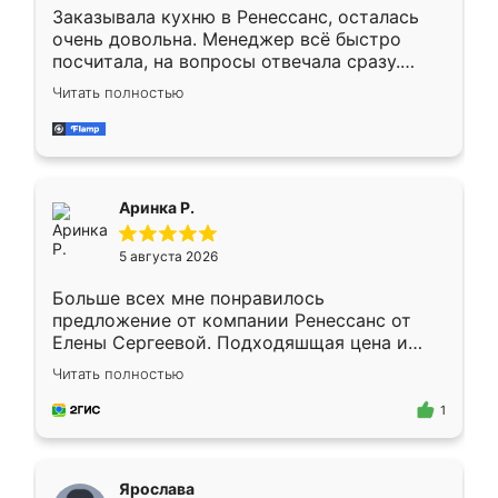
Заказывала кухню в Ренессанс, осталась
очень довольна. Менеджер всё быстро
посчитала, на вопросы отвечала сразу.
Замерщик приехал в субботу, подошёл к
Читать полностью
делу со всей ответственностью. Собрали
за день, ребята работали аккуратно, даже
пыли почти не было. Качество отличное,
ящики ходят плавно, ничего не скрипит.
Всё подошло как влитое.
Аринка Р.
5 августа 2026
Больше всех мне понравилось
предложение от компании Ренессанс от
Елены Сергеевой. Подходяшщая цена и
короткие сроки изготовления. Приехавший
Читать полностью
для замера сотрудник Владислав
предложил по моему эскизу самый
1
подходящий вариант шкафа. Немного его
видоизменил, получилось даже лучше, чем
я хотела.
Ярослава