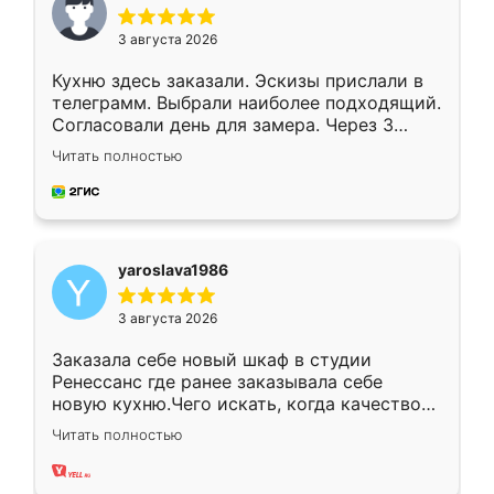
3 августа 2026
Кухню здесь заказали. Эскизы прислали в
телеграмм. Выбрали наиболее подходящий.
Согласовали день для замера. Через 3
недели кухня была уже готова. Остались
Читать полностью
довольны работой. Спасибо Ренессанс
мебель за качественную работу!
yaroslava1986
3 августа 2026
Заказала себе новый шкаф в студии
Ренессанс где ранее заказывала себе
новую кухню.Чего искать, когда качеством
вполне довольна. Служит кухня уже почти
Читать полностью
два года, нареканий нет.