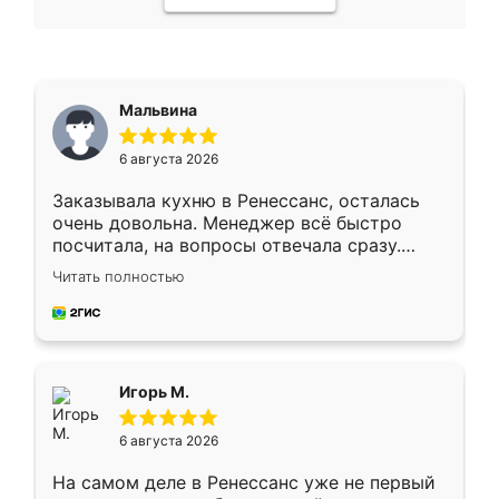
Мальвина
6 августа 2026
Заказывала кухню в Ренессанс, осталась
очень довольна. Менеджер всё быстро
посчитала, на вопросы отвечала сразу.
Замерщик приехал в субботу, подошёл к
Читать полностью
делу со всей ответственностью. Собрали
за день, ребята работали аккуратно, даже
пыли почти не было. Качество отличное,
ящики ходят плавно, ничего не скрипит.
Всё подошло как влитое.
Игорь М.
6 августа 2026
На самом деле в Ренессанс уже не первый