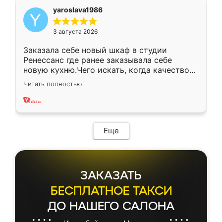
yaroslava1986
3 августа 2026
Заказала себе новый шкаф в студии
Ренессанс где ранее заказывала себе
новую кухню.Чего искать, когда качеством
вполне довольна. Служит кухня уже почти
Читать полностью
два года, нареканий нет.
Еще
ЗАКАЗАТЬ
БЕСПЛАТНОЕ ТАКСИ
ДО НАШЕГО САЛОНА