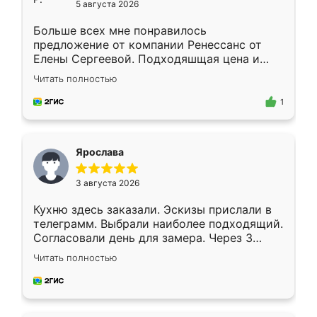
5 августа 2026
Больше всех мне понравилось
предложение от компании Ренессанс от
Елены Сергеевой. Подходяшщая цена и
короткие сроки изготовления. Приехавший
Читать полностью
для замера сотрудник Владислав
предложил по моему эскизу самый
1
подходящий вариант шкафа. Немного его
видоизменил, получилось даже лучше, чем
я хотела.
Ярослава
3 августа 2026
Кухню здесь заказали. Эскизы прислали в
телеграмм. Выбрали наиболее подходящий.
Согласовали день для замера. Через 3
недели кухня была уже готова. Остались
Читать полностью
довольны работой. Спасибо Ренессанс
мебель за качественную работу!