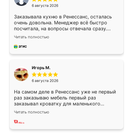
6 августа 2026
Заказывала кухню в Ренессанс, осталась
очень довольна. Менеджер всё быстро
посчитала, на вопросы отвечала сразу.
Замерщик приехал в субботу, подошёл к
Читать полностью
делу со всей ответственностью. Собрали
за день, ребята работали аккуратно, даже
пыли почти не было. Качество отличное,
ящики ходят плавно, ничего не скрипит.
Всё подошло как влитое.
Игорь М.
6 августа 2026
На самом деле в Ренессанс уже не первый
раз заказываю мебель первый раз
заказывал кроватку для маленького
ребёнка при его рождении ,во второй раз
Читать полностью
заказал шкаф-купе. По качеству очень
хорошее сборка достаточно быстрая,
также адекватные цены. До этого