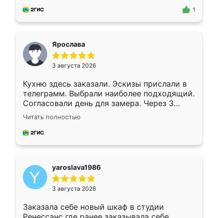
предложил по моему эскизу самый
1
подходящий вариант шкафа. Немного его
видоизменил, получилось даже лучше, чем
я хотела.
Ярослава
3 августа 2026
Кухню здесь заказали. Эскизы прислали в
телеграмм. Выбрали наиболее подходящий.
Согласовали день для замера. Через 3
недели кухня была уже готова. Остались
Читать полностью
довольны работой. Спасибо Ренессанс
мебель за качественную работу!
yaroslava1986
3 августа 2026
Заказала себе новый шкаф в студии
Ренессанс где ранее заказывала себе