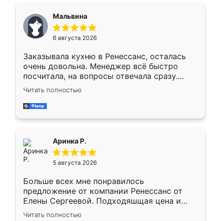
сравнивал с разными конкурентами в этом
сегменте ,выбор у конкурентов куда
Мальвина
меньше, здесь же он более разнообразный.
Мне нравится ,если что-то потребуется из
6 августа 2026
мебели буду заказывать только здесь.
Заказывала кухню в Ренессанс, осталась
очень довольна. Менеджер всё быстро
посчитала, на вопросы отвечала сразу.
Замерщик приехал в субботу, подошёл к
Читать полностью
делу со всей ответственностью. Собрали
за день, ребята работали аккуратно, даже
пыли почти не было. Качество отличное,
ящики ходят плавно, ничего не скрипит.
Всё подошло как влитое.
Аринка Р.
5 августа 2026
Больше всех мне понравилось
предложение от компании Ренессанс от
Елены Сергеевой. Подходяшщая цена и
короткие сроки изготовления. Приехавший
Читать полностью
для замера сотрудник Владислав