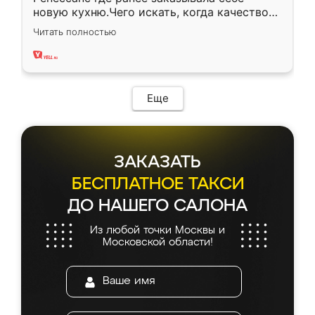
новую кухню.Чего искать, когда качеством
вполне довольна. Служит кухня уже почти
Читать полностью
два года, нареканий нет.
Еще
ЗАКАЗАТЬ
БЕСПЛАТНОЕ ТАКСИ
ДО НАШЕГО САЛОНА
Из любой точки Москвы и
Московской области!