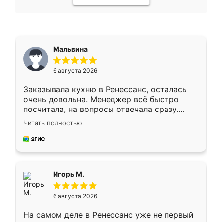
Мальвина
6 августа 2026
Заказывала кухню в Ренессанс, осталась
очень довольна. Менеджер всё быстро
посчитала, на вопросы отвечала сразу.
Замерщик приехал в субботу, подошёл к
Читать полностью
делу со всей ответственностью. Собрали
за день, ребята работали аккуратно, даже
пыли почти не было. Качество отличное,
ящики ходят плавно, ничего не скрипит.
Всё подошло как влитое.
Игорь М.
6 августа 2026
На самом деле в Ренессанс уже не первый