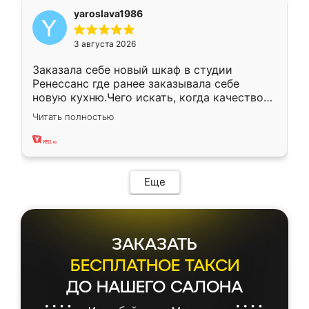
yaroslava1986
3 августа 2026
Заказала себе новый шкаф в студии
Ренессанс где ранее заказывала себе
новую кухню.Чего искать, когда качеством
вполне довольна. Служит кухня уже почти
Читать полностью
два года, нареканий нет.
Еще
ЗАКАЗАТЬ
БЕСПЛАТНОЕ ТАКСИ
ДО НАШЕГО САЛОНА