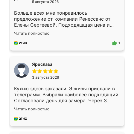
5 августа 2026
Больше всех мне понравилось
предложение от компании Ренессанс от
Елены Сергеевой. Подходяшщая цена и
короткие сроки изготовления. Приехавший
Читать полностью
для замера сотрудник Владислав
предложил по моему эскизу самый
1
подходящий вариант шкафа. Немного его
видоизменил, получилось даже лучше, чем
я хотела.
Ярослава
3 августа 2026
Кухню здесь заказали. Эскизы прислали в
телеграмм. Выбрали наиболее подходящий.
Согласовали день для замера. Через 3
недели кухня была уже готова. Остались
Читать полностью
довольны работой. Спасибо Ренессанс
мебель за качественную работу!