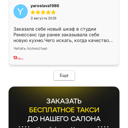
yaroslava1986
3 августа 2026
Заказала себе новый шкаф в студии
Ренессанс где ранее заказывала себе
новую кухню.Чего искать, когда качеством
вполне довольна. Служит кухня уже почти
Читать полностью
два года, нареканий нет.
Еще
ЗАКАЗАТЬ
БЕСПЛАТНОЕ ТАКСИ
ДО НАШЕГО САЛОНА