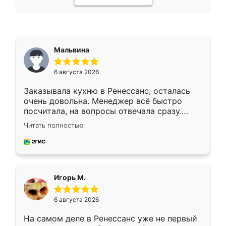
Мальвина
6 августа 2026
Заказывала кухню в Ренессанс, осталась
очень довольна. Менеджер всё быстро
посчитала, на вопросы отвечала сразу.
Замерщик приехал в субботу, подошёл к
Читать полностью
делу со всей ответственностью. Собрали
за день, ребята работали аккуратно, даже
пыли почти не было. Качество отличное,
ящики ходят плавно, ничего не скрипит.
Всё подошло как влитое.
Игорь М.
6 августа 2026
На самом деле в Ренессанс уже не первый