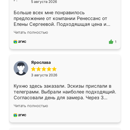
5 августа 2026
Больше всех мне понравилось
предложение от компании Ренессанс от
Елены Сергеевой. Подходяшщая цена и
короткие сроки изготовления. Приехавший
Читать полностью
для замера сотрудник Владислав
предложил по моему эскизу самый
1
подходящий вариант шкафа. Немного его
видоизменил, получилось даже лучше, чем
я хотела.
Ярослава
3 августа 2026
Кухню здесь заказали. Эскизы прислали в
телеграмм. Выбрали наиболее подходящий.
Согласовали день для замера. Через 3
недели кухня была уже готова. Остались
Читать полностью
довольны работой. Спасибо Ренессанс
мебель за качественную работу!