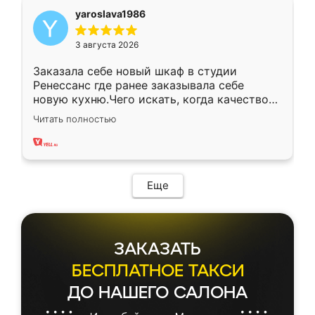
yaroslava1986
3 августа 2026
Заказала себе новый шкаф в студии
Ренессанс где ранее заказывала себе
новую кухню.Чего искать, когда качеством
вполне довольна. Служит кухня уже почти
Читать полностью
два года, нареканий нет.
Еще
ЗАКАЗАТЬ
БЕСПЛАТНОЕ ТАКСИ
ДО НАШЕГО САЛОНА