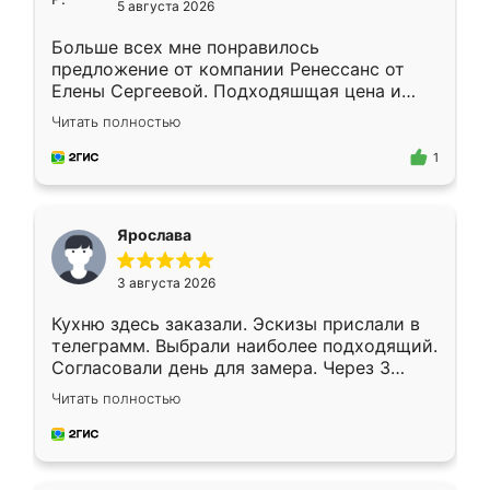
5 августа 2026
Больше всех мне понравилось
предложение от компании Ренессанс от
Елены Сергеевой. Подходяшщая цена и
короткие сроки изготовления. Приехавший
Читать полностью
для замера сотрудник Владислав
предложил по моему эскизу самый
1
подходящий вариант шкафа. Немного его
видоизменил, получилось даже лучше, чем
я хотела.
Ярослава
3 августа 2026
Кухню здесь заказали. Эскизы прислали в
телеграмм. Выбрали наиболее подходящий.
Согласовали день для замера. Через 3
недели кухня была уже готова. Остались
Читать полностью
довольны работой. Спасибо Ренессанс
мебель за качественную работу!