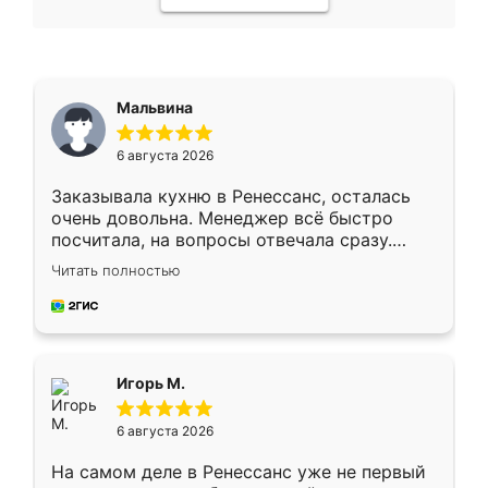
Мальвина
6 августа 2026
Заказывала кухню в Ренессанс, осталась
очень довольна. Менеджер всё быстро
посчитала, на вопросы отвечала сразу.
Замерщик приехал в субботу, подошёл к
Читать полностью
делу со всей ответственностью. Собрали
за день, ребята работали аккуратно, даже
пыли почти не было. Качество отличное,
ящики ходят плавно, ничего не скрипит.
Всё подошло как влитое.
Игорь М.
6 августа 2026
На самом деле в Ренессанс уже не первый