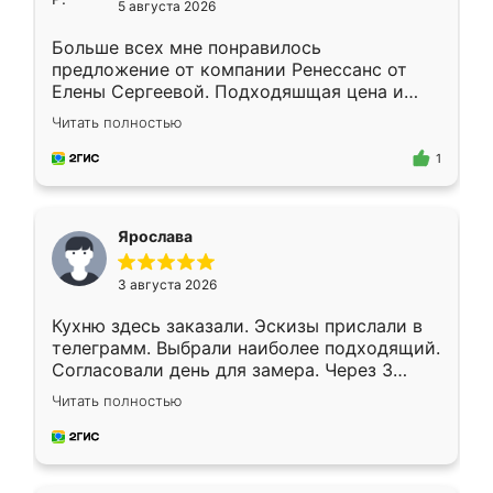
5 августа 2026
Больше всех мне понравилось
предложение от компании Ренессанс от
Елены Сергеевой. Подходяшщая цена и
короткие сроки изготовления. Приехавший
Читать полностью
для замера сотрудник Владислав
предложил по моему эскизу самый
1
подходящий вариант шкафа. Немного его
видоизменил, получилось даже лучше, чем
я хотела.
Ярослава
3 августа 2026
Кухню здесь заказали. Эскизы прислали в
телеграмм. Выбрали наиболее подходящий.
Согласовали день для замера. Через 3
недели кухня была уже готова. Остались
Читать полностью
довольны работой. Спасибо Ренессанс
мебель за качественную работу!