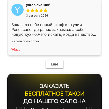
yaroslava1986
3 августа 2026
Заказала себе новый шкаф в студии
Ренессанс где ранее заказывала себе
новую кухню.Чего искать, когда качеством
вполне довольна. Служит кухня уже почти
Читать полностью
два года, нареканий нет.
Еще
ЗАКАЗАТЬ
БЕСПЛАТНОЕ ТАКСИ
ДО НАШЕГО САЛОНА