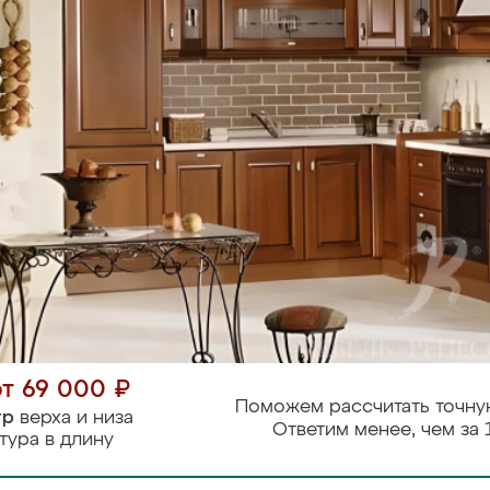
от 69 000 ₽
Поможем рассчитать точну
тр
верха и низа
Ответим менее, чем за 
тура в длину