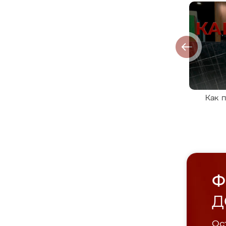
Как 
Ф
Д
Ост