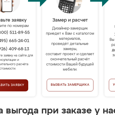
вьте заявку
Замер и расчет
ите по номерам
Дизайнер-замерщик
800) 511-89-55
приедет к Вам с каталогом
материалов,
Вы
495) 665-24-01
проведёт детальные
р
926) 409-68-13
замеры,
д
составит проект и сделает
з
те заявку на сайте для
окончательный расчёт
нсультации и
стоимости Вашей будущей
ительного расчёта
стоимости.
мебели.
ВЫЗВАТЬ ЗАМЕРЩИКА
АВИТЬ ЗАЯВКУ
 выгода при заказе у на