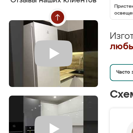
Отзывы наших клиентов
Пристен
освеще
Изго
любы
Часто 
Схе