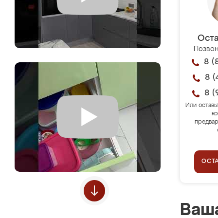
Оста
Позвон
8 (
8 (
8 (
Или оставь
ко
предвар
ОСТ
Ваша