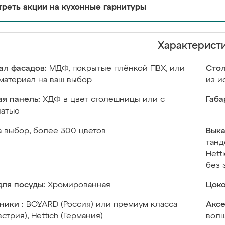
реть акции на кухонные гарнитуры
Характерист
ал фасадов:
МДФ, покрытые плёнкой ПВХ, или
Сто
материал на ваш выбор
из и
я панель:
ХДФ в цвет столешницы или с
Габа
чатью
а выбор, более 300 цветов
Выка
танд
Hett
без 
ля посуды:
Хромированная
Цоко
ники :
BOYARD (Россия) или премиум класса
Аксе
встрия), Hettich (Германия)
волш