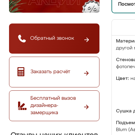
Посмот
Обратный звонок
Матери
другой 
Стенова
фотопе
Заказать расчёт
Цвет:
н
Бесплатный вызов
дизайнера-
Сушка д
замерщика
Подъем
Blum (А