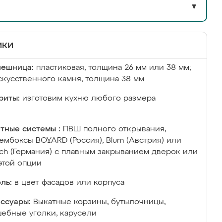
▼
ики
лешница:
пластиковая, толщина 26 мм или 38 мм;
скусственного камня, толщина 38 мм
риты:
изготовим кухню любого размера
тные системы :
ПВШ полного открывания,
ембоксы BOYARD (Россия), Blum (Австрия) или
ich (Германия) с плавным закрыванием дверок или
этой опции
ль:
в цвет фасадов или корпуса
ссуары:
Выкатные корзины, бутылочницы,
ебные уголки, карусели