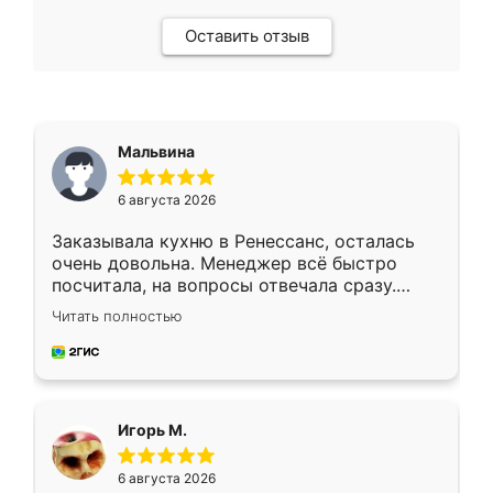
Оставить отзыв
Мальвина
6 августа 2026
Заказывала кухню в Ренессанс, осталась
очень довольна. Менеджер всё быстро
посчитала, на вопросы отвечала сразу.
Замерщик приехал в субботу, подошёл к
Читать полностью
делу со всей ответственностью. Собрали
за день, ребята работали аккуратно, даже
пыли почти не было. Качество отличное,
ящики ходят плавно, ничего не скрипит.
Всё подошло как влитое.
Игорь М.
6 августа 2026