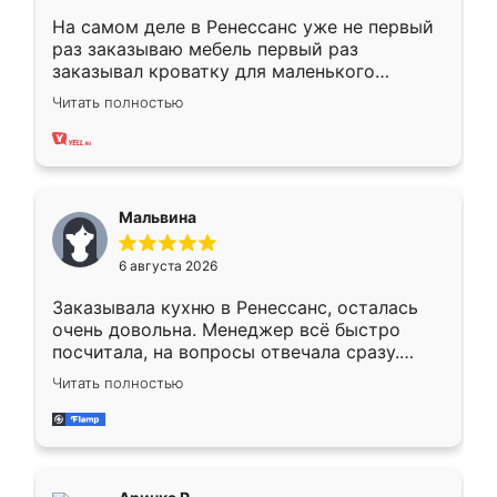
На самом деле в Ренессанс уже не первый
раз заказываю мебель первый раз
заказывал кроватку для маленького
ребёнка при его рождении ,во второй раз
Читать полностью
заказал шкаф-купе. По качеству очень
хорошее сборка достаточно быстрая,
также адекватные цены. До этого
сравнивал с разными конкурентами в этом
сегменте ,выбор у конкурентов куда
Мальвина
меньше, здесь же он более разнообразный.
Мне нравится ,если что-то потребуется из
6 августа 2026
мебели буду заказывать только здесь.
Заказывала кухню в Ренессанс, осталась
очень довольна. Менеджер всё быстро
посчитала, на вопросы отвечала сразу.
Замерщик приехал в субботу, подошёл к
Читать полностью
делу со всей ответственностью. Собрали
за день, ребята работали аккуратно, даже
пыли почти не было. Качество отличное,
ящики ходят плавно, ничего не скрипит.
Всё подошло как влитое.