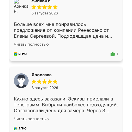
Аринка Р.
5 августа 2026
Больше всех мне понравилось
предложение от компании Ренессанс от
Елены Сергеевой. Подходяшщая цена и
короткие сроки изготовления. Приехавший
Читать полностью
для замера сотрудник Владислав
предложил по моему эскизу самый
1
подходящий вариант шкафа. Немного его
видоизменил, получилось даже лучше, чем
я хотела.
Ярослава
3 августа 2026
Кухню здесь заказали. Эскизы прислали в
телеграмм. Выбрали наиболее подходящий.
Согласовали день для замера. Через 3
недели кухня была уже готова. Остались
Читать полностью
довольны работой. Спасибо Ренессанс
мебель за качественную работу!