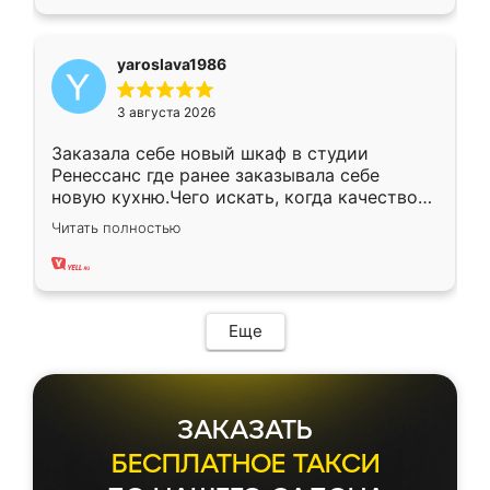
yaroslava1986
3 августа 2026
Заказала себе новый шкаф в студии
Ренессанс где ранее заказывала себе
новую кухню.Чего искать, когда качеством
вполне довольна. Служит кухня уже почти
Читать полностью
два года, нареканий нет.
Еще
ЗАКАЗАТЬ
БЕСПЛАТНОЕ ТАКСИ