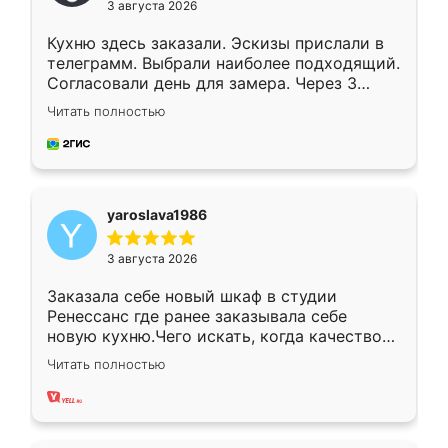
3 августа 2026
Кухню здесь заказали. Эскизы прислали в
телеграмм. Выбрали наиболее подходящий.
Согласовали день для замера. Через 3
недели кухня была уже готова. Остались
Читать полностью
довольны работой. Спасибо Ренессанс
мебель за качественную работу!
yaroslava1986
3 августа 2026
Заказала себе новый шкаф в студии
Ренессанс где ранее заказывала себе
новую кухню.Чего искать, когда качеством
вполне довольна. Служит кухня уже почти
Читать полностью
два года, нареканий нет.