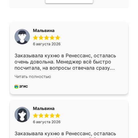
Мальвина
6 августа 2026
Заказывала кухню в Ренессанс, осталась
очень довольна. Менеджер всё быстро
посчитала, на вопросы отвечала сразу.
Замерщик приехал в субботу, подошёл к
Читать полностью
делу со всей ответственностью. Собрали
за день, ребята работали аккуратно, даже
пыли почти не было. Качество отличное,
ящики ходят плавно, ничего не скрипит.
Всё подошло как влитое.
Мальвина
6 августа 2026
Заказывала кухню в Ренессанс, осталась