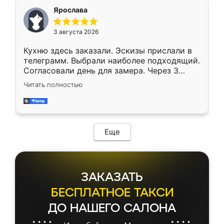
Ярослава
3 августа 2026
Кухню здесь заказали. Эскизы прислали в
телеграмм. Выбрали наиболее подходящий.
Согласовали день для замера. Через 3
недели кухня была уже готова. Остались
Читать полностью
довольны работой. Спасибо Ренессанс
мебель за качественную работу!
Еще
ЗАКАЗАТЬ
БЕСПЛАТНОЕ ТАКСИ
ДО НАШЕГО САЛОНА