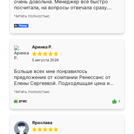
очень довольна. Менеджер всё быстро
посчитала, на вопросы отвечала сразу.
Замерщик приехал в субботу, подошёл к
Читать полностью
делу со всей ответственностью. Собрали
за день, ребята работали аккуратно, даже
пыли почти не было. Качество отличное,
ящики ходят плавно, ничего не скрипит.
Всё подошло как влитое.
Аринка Р.
5 августа 2026
Больше всех мне понравилось
предложение от компании Ренессанс от
Елены Сергеевой. Подходяшщая цена и
короткие сроки изготовления. Приехавший
Читать полностью
для замера сотрудник Владислав
предложил по моему эскизу самый
1
подходящий вариант шкафа. Немного его
видоизменил, получилось даже лучше, чем
я хотела.
Ярослава