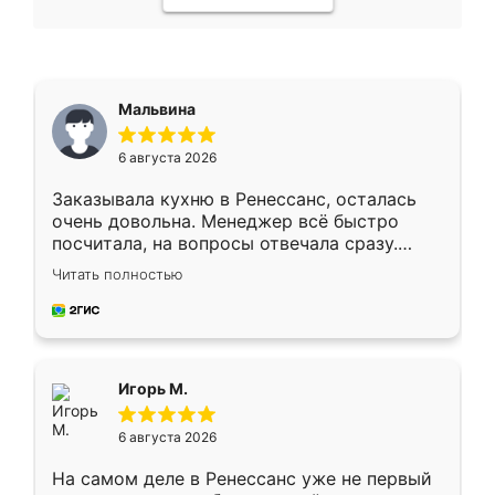
Мальвина
6 августа 2026
Заказывала кухню в Ренессанс, осталась
очень довольна. Менеджер всё быстро
посчитала, на вопросы отвечала сразу.
Замерщик приехал в субботу, подошёл к
Читать полностью
делу со всей ответственностью. Собрали
за день, ребята работали аккуратно, даже
пыли почти не было. Качество отличное,
ящики ходят плавно, ничего не скрипит.
Всё подошло как влитое.
Игорь М.
6 августа 2026
На самом деле в Ренессанс уже не первый