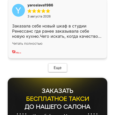
yaroslava1986
3 августа 2026
Заказала себе новый шкаф в студии
Ренессанс где ранее заказывала себе
новую кухню.Чего искать, когда качеством
вполне довольна. Служит кухня уже почти
Читать полностью
два года, нареканий нет.
Еще
ЗАКАЗАТЬ
БЕСПЛАТНОЕ ТАКСИ
ДО НАШЕГО САЛОНА