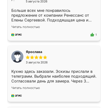
5 августа 2026
Больше всех мне понравилось
предложение от компании Ренессанс от
Елены Сергеевой. Подходяшщая цена и
короткие сроки изготовления. Приехавший
Читать полностью
для замера сотрудник Владислав
предложил по моему эскизу самый
1
подходящий вариант шкафа. Немного его
видоизменил, получилось даже лучше, чем
я хотела.
Ярослава
3 августа 2026
Кухню здесь заказали. Эскизы прислали в
телеграмм. Выбрали наиболее подходящий.
Согласовали день для замера. Через 3
недели кухня была уже готова. Остались
Читать полностью
довольны работой. Спасибо Ренессанс
мебель за качественную работу!