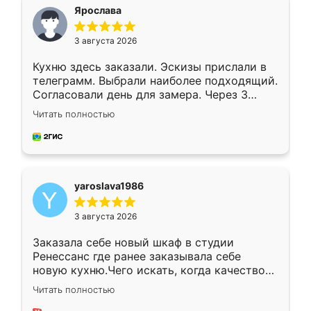
я хотела.
Ярослава
3 августа 2026
Кухню здесь заказали. Эскизы прислали в
телеграмм. Выбрали наиболее подходящий.
Согласовали день для замера. Через 3
недели кухня была уже готова. Остались
Читать полностью
довольны работой. Спасибо Ренессанс
мебель за качественную работу!
yaroslava1986
3 августа 2026
Заказала себе новый шкаф в студии
Ренессанс где ранее заказывала себе
новую кухню.Чего искать, когда качеством
вполне довольна. Служит кухня уже почти
Читать полностью
два года, нареканий нет.