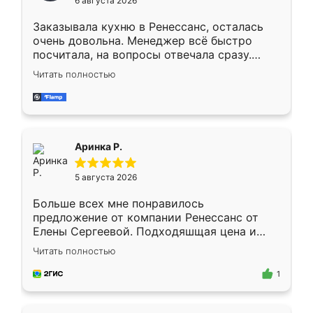
6 августа 2026
мебели буду заказывать только здесь.
Заказывала кухню в Ренессанс, осталась
очень довольна. Менеджер всё быстро
посчитала, на вопросы отвечала сразу.
Замерщик приехал в субботу, подошёл к
Читать полностью
делу со всей ответственностью. Собрали
за день, ребята работали аккуратно, даже
пыли почти не было. Качество отличное,
ящики ходят плавно, ничего не скрипит.
Всё подошло как влитое.
Аринка Р.
5 августа 2026
Больше всех мне понравилось
предложение от компании Ренессанс от
Елены Сергеевой. Подходяшщая цена и
короткие сроки изготовления. Приехавший
Читать полностью
для замера сотрудник Владислав
предложил по моему эскизу самый
1
подходящий вариант шкафа. Немного его
видоизменил, получилось даже лучше, чем