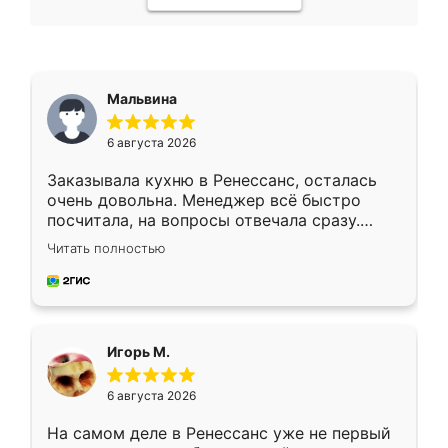
Мальвина
6 августа 2026
Заказывала кухню в Ренессанс, осталась
очень довольна. Менеджер всё быстро
посчитала, на вопросы отвечала сразу.
Замерщик приехал в субботу, подошёл к
Читать полностью
делу со всей ответственностью. Собрали
за день, ребята работали аккуратно, даже
пыли почти не было. Качество отличное,
ящики ходят плавно, ничего не скрипит.
Всё подошло как влитое.
Игорь М.
6 августа 2026
На самом деле в Ренессанс уже не первый