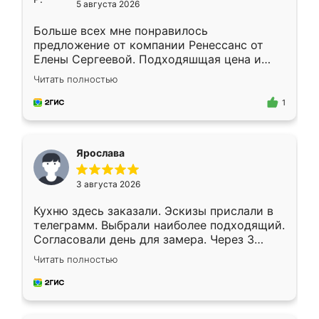
5 августа 2026
Больше всех мне понравилось
предложение от компании Ренессанс от
Елены Сергеевой. Подходяшщая цена и
короткие сроки изготовления. Приехавший
Читать полностью
для замера сотрудник Владислав
предложил по моему эскизу самый
1
подходящий вариант шкафа. Немного его
видоизменил, получилось даже лучше, чем
я хотела.
Ярослава
3 августа 2026
Кухню здесь заказали. Эскизы прислали в
телеграмм. Выбрали наиболее подходящий.
Согласовали день для замера. Через 3
недели кухня была уже готова. Остались
Читать полностью
довольны работой. Спасибо Ренессанс
мебель за качественную работу!