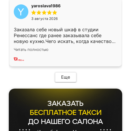
yaroslava1986
3 августа 2026
Заказала себе новый шкаф в студии
Ренессанс где ранее заказывала себе
новую кухню.Чего искать, когда качеством
вполне довольна. Служит кухня уже почти
Читать полностью
два года, нареканий нет.
Еще
ЗАКАЗАТЬ
БЕСПЛАТНОЕ ТАКСИ
ДО НАШЕГО САЛОНА