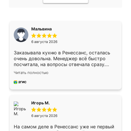
Мальвина
6 августа 2026
Заказывала кухню в Ренессанс, осталась
очень довольна. Менеджер всё быстро
посчитала, на вопросы отвечала сразу.
Замерщик приехал в субботу, подошёл к
Читать полностью
делу со всей ответственностью. Собрали
за день, ребята работали аккуратно, даже
пыли почти не было. Качество отличное,
ящики ходят плавно, ничего не скрипит.
Всё подошло как влитое.
Игорь М.
6 августа 2026
На самом деле в Ренессанс уже не первый