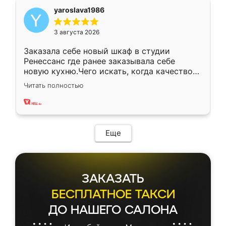
yaroslava1986
3 августа 2026
Заказала себе новый шкаф в студии
Ренессанс где ранее заказывала себе
новую кухню.Чего искать, когда качеством
вполне довольна. Служит кухня уже почти
Читать полностью
два года, нареканий нет.
Еще
ЗАКАЗАТЬ
БЕСПЛАТНОЕ ТАКСИ
ДО НАШЕГО САЛОНА