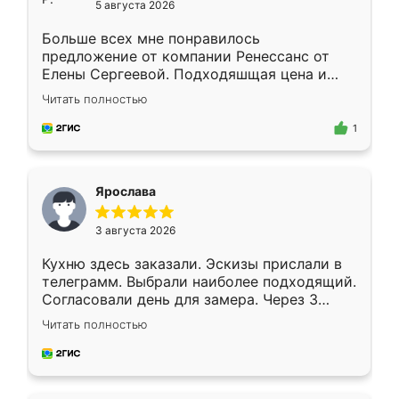
5 августа 2026
Больше всех мне понравилось
предложение от компании Ренессанс от
Елены Сергеевой. Подходяшщая цена и
короткие сроки изготовления. Приехавший
Читать полностью
для замера сотрудник Владислав
предложил по моему эскизу самый
1
подходящий вариант шкафа. Немного его
видоизменил, получилось даже лучше, чем
я хотела.
Ярослава
3 августа 2026
Кухню здесь заказали. Эскизы прислали в
телеграмм. Выбрали наиболее подходящий.
Согласовали день для замера. Через 3
недели кухня была уже готова. Остались
Читать полностью
довольны работой. Спасибо Ренессанс
мебель за качественную работу!