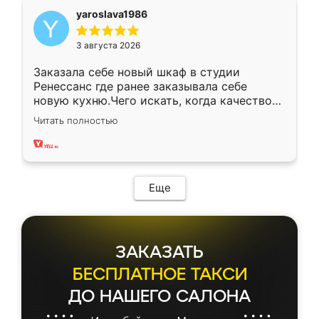
yaroslava1986
3 августа 2026
Заказала себе новый шкаф в студии
Ренессанс где ранее заказывала себе
новую кухню.Чего искать, когда качеством
вполне довольна. Служит кухня уже почти
Читать полностью
два года, нареканий нет.
Еще
ЗАКАЗАТЬ
БЕСПЛАТНОЕ ТАКСИ
ДО НАШЕГО САЛОНА