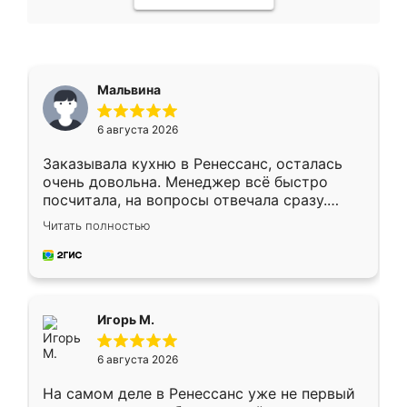
Мальвина
6 августа 2026
Заказывала кухню в Ренессанс, осталась
очень довольна. Менеджер всё быстро
посчитала, на вопросы отвечала сразу.
Замерщик приехал в субботу, подошёл к
Читать полностью
делу со всей ответственностью. Собрали
за день, ребята работали аккуратно, даже
пыли почти не было. Качество отличное,
ящики ходят плавно, ничего не скрипит.
Всё подошло как влитое.
Игорь М.
6 августа 2026
На самом деле в Ренессанс уже не первый