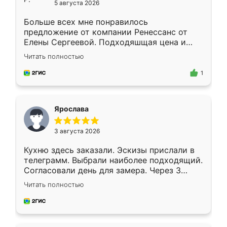
5 августа 2026
Больше всех мне понравилось
предложение от компании Ренессанс от
Елены Сергеевой. Подходяшщая цена и
короткие сроки изготовления. Приехавший
Читать полностью
для замера сотрудник Владислав
предложил по моему эскизу самый
1
подходящий вариант шкафа. Немного его
видоизменил, получилось даже лучше, чем
я хотела.
Ярослава
3 августа 2026
Кухню здесь заказали. Эскизы прислали в
телеграмм. Выбрали наиболее подходящий.
Согласовали день для замера. Через 3
недели кухня была уже готова. Остались
Читать полностью
довольны работой. Спасибо Ренессанс
мебель за качественную работу!