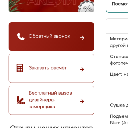
Посмот
Обратный звонок
Матери
другой 
Стенова
фотопе
Заказать расчёт
Цвет:
н
Бесплатный вызов
дизайнера-
Сушка д
замерщика
Подъем
Blum (А