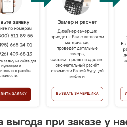
вьте заявку
Замер и расчет
ите по номерам
Дизайнер-замерщик
800) 511-89-55
приедет к Вам с каталогом
материалов,
Вы
495) 665-24-01
проведёт детальные
р
926) 409-68-13
замеры,
д
составит проект и сделает
з
те заявку на сайте для
окончательный расчёт
нсультации и
стоимости Вашей будущей
ительного расчёта
стоимости.
мебели.
ВЫЗВАТЬ ЗАМЕРЩИКА
АВИТЬ ЗАЯВКУ
 выгода при заказе у на