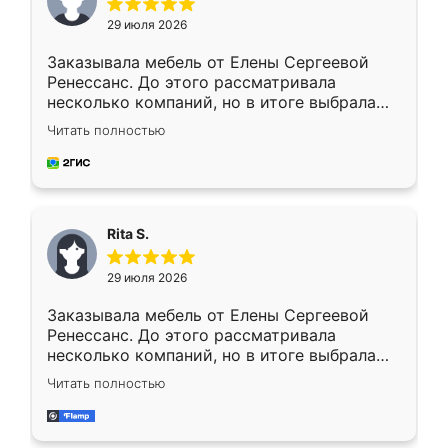
29 июля 2026
Заказывала мебель от Елены Сергеевой
Ренессанс. До этого рассматривала
несколько компаний, но в итоге выбрала
эту. Сначала обговорили условия, потом
Читать полностью
приехал замерщик, всё спокойно объяснил
и снял размеры. Изготовили в срок, с
доставкой тоже никаких проблем не
возникло. Сборку выполнили аккуратно,
мебель сразу встала на свое место без
Rita S.
каких-либо доработок. Качеством осталась
довольна, все выглядит так, как и ожидала.
29 июля 2026
Заказывала мебель от Елены Сергеевой
Ренессанс. До этого рассматривала
несколько компаний, но в итоге выбрала
эту. Сначала обговорили условия, потом
Читать полностью
приехал замерщик, всё спокойно объяснил
и снял размеры. Изготовили в срок, с
доставкой тоже никаких проблем не