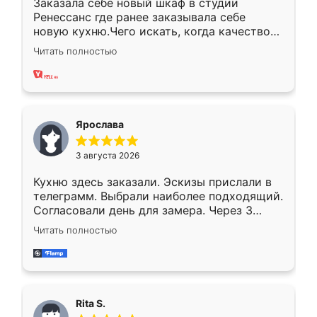
Заказала себе новый шкаф в студии
Ренессанс где ранее заказывала себе
новую кухню.Чего искать, когда качеством
вполне довольна. Служит кухня уже почти
Читать полностью
два года, нареканий нет.
Ярослава
3 августа 2026
Кухню здесь заказали. Эскизы прислали в
телеграмм. Выбрали наиболее подходящий.
Согласовали день для замера. Через 3
недели кухня была уже готова. Остались
Читать полностью
довольны работой. Спасибо Ренессанс
мебель за качественную работу!
Rita S.