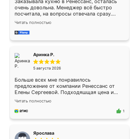
Заказывала кухню в Ренессанс, осталась
очень довольна. Менеджер всё быстро
посчитала, на вопросы отвечала сразу.
Замерщик приехал в субботу, подошёл к
Читать полностью
делу со всей ответственностью. Собрали
за день, ребята работали аккуратно, даже
пыли почти не было. Качество отличное,
ящики ходят плавно, ничего не скрипит.
Всё подошло как влитое.
Аринка Р.
5 августа 2026
Больше всех мне понравилось
предложение от компании Ренессанс от
Елены Сергеевой. Подходяшщая цена и
короткие сроки изготовления. Приехавший
Читать полностью
для замера сотрудник Владислав
предложил по моему эскизу самый
1
подходящий вариант шкафа. Немного его
видоизменил, получилось даже лучше, чем
я хотела.
Ярослава