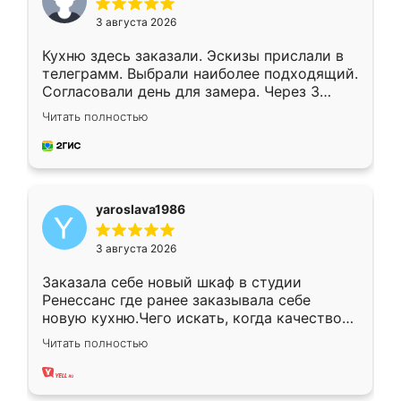
3 августа 2026
Кухню здесь заказали. Эскизы прислали в
телеграмм. Выбрали наиболее подходящий.
Согласовали день для замера. Через 3
недели кухня была уже готова. Остались
Читать полностью
довольны работой. Спасибо Ренессанс
мебель за качественную работу!
yaroslava1986
3 августа 2026
Заказала себе новый шкаф в студии
Ренессанс где ранее заказывала себе
новую кухню.Чего искать, когда качеством
вполне довольна. Служит кухня уже почти
Читать полностью
два года, нареканий нет.