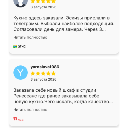
3 августа 2026
Кухню здесь заказали. Эскизы прислали в
телеграмм. Выбрали наиболее подходящий.
Согласовали день для замера. Через 3
недели кухня была уже готова. Остались
Читать полностью
довольны работой. Спасибо Ренессанс
мебель за качественную работу!
yaroslava1986
3 августа 2026
Заказала себе новый шкаф в студии
Ренессанс где ранее заказывала себе
новую кухню.Чего искать, когда качеством
вполне довольна. Служит кухня уже почти
Читать полностью
два года, нареканий нет.