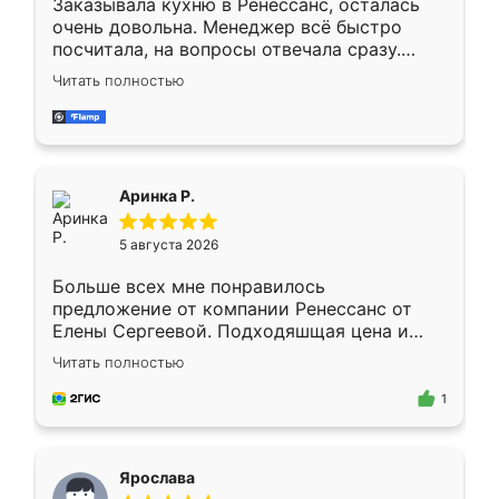
Заказывала кухню в Ренессанс, осталась
очень довольна. Менеджер всё быстро
посчитала, на вопросы отвечала сразу.
Замерщик приехал в субботу, подошёл к
Читать полностью
делу со всей ответственностью. Собрали
за день, ребята работали аккуратно, даже
пыли почти не было. Качество отличное,
ящики ходят плавно, ничего не скрипит.
Всё подошло как влитое.
Аринка Р.
5 августа 2026
Больше всех мне понравилось
предложение от компании Ренессанс от
Елены Сергеевой. Подходяшщая цена и
короткие сроки изготовления. Приехавший
Читать полностью
для замера сотрудник Владислав
предложил по моему эскизу самый
1
подходящий вариант шкафа. Немного его
видоизменил, получилось даже лучше, чем
я хотела.
Ярослава