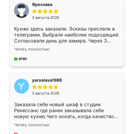
я хотела.
Ярослава
3 августа 2026
Кухню здесь заказали. Эскизы прислали в
телеграмм. Выбрали наиболее подходящий.
Согласовали день для замера. Через 3
недели кухня была уже готова. Остались
Читать полностью
довольны работой. Спасибо Ренессанс
мебель за качественную работу!
yaroslava1986
3 августа 2026
Заказала себе новый шкаф в студии
Ренессанс где ранее заказывала себе
новую кухню.Чего искать, когда качеством
вполне довольна. Служит кухня уже почти
Читать полностью
два года, нареканий нет.