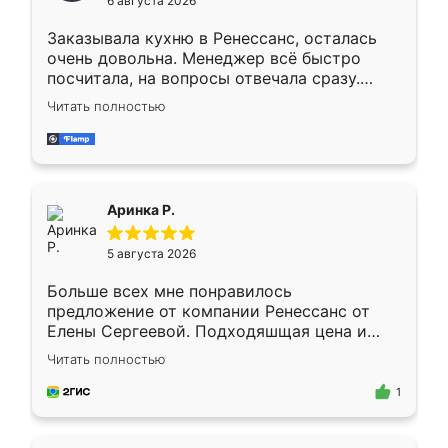
6 августа 2026
мебели буду заказывать только здесь.
Заказывала кухню в Ренессанс, осталась
очень довольна. Менеджер всё быстро
посчитала, на вопросы отвечала сразу.
Замерщик приехал в субботу, подошёл к
Читать полностью
делу со всей ответственностью. Собрали
за день, ребята работали аккуратно, даже
пыли почти не было. Качество отличное,
ящики ходят плавно, ничего не скрипит.
Всё подошло как влитое.
Аринка Р.
5 августа 2026
Больше всех мне понравилось
предложение от компании Ренессанс от
Елены Сергеевой. Подходяшщая цена и
короткие сроки изготовления. Приехавший
Читать полностью
для замера сотрудник Владислав
предложил по моему эскизу самый
1
подходящий вариант шкафа. Немного его
видоизменил, получилось даже лучше, чем