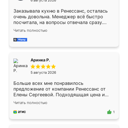
6 августа 2026
мебели буду заказывать только здесь.
Заказывала кухню в Ренессанс, осталась
очень довольна. Менеджер всё быстро
посчитала, на вопросы отвечала сразу.
Замерщик приехал в субботу, подошёл к
Читать полностью
делу со всей ответственностью. Собрали
за день, ребята работали аккуратно, даже
пыли почти не было. Качество отличное,
ящики ходят плавно, ничего не скрипит.
Всё подошло как влитое.
Аринка Р.
5 августа 2026
Больше всех мне понравилось
предложение от компании Ренессанс от
Елены Сергеевой. Подходяшщая цена и
короткие сроки изготовления. Приехавший
Читать полностью
для замера сотрудник Владислав
предложил по моему эскизу самый
1
подходящий вариант шкафа. Немного его
видоизменил, получилось даже лучше, чем