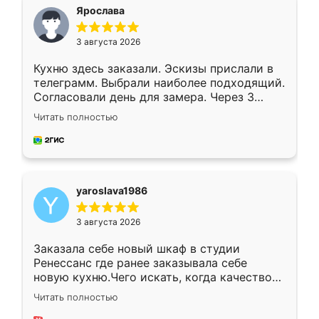
я хотела.
Ярослава
3 августа 2026
Кухню здесь заказали. Эскизы прислали в
телеграмм. Выбрали наиболее подходящий.
Согласовали день для замера. Через 3
недели кухня была уже готова. Остались
Читать полностью
довольны работой. Спасибо Ренессанс
мебель за качественную работу!
yaroslava1986
3 августа 2026
Заказала себе новый шкаф в студии
Ренессанс где ранее заказывала себе
новую кухню.Чего искать, когда качеством
вполне довольна. Служит кухня уже почти
Читать полностью
два года, нареканий нет.