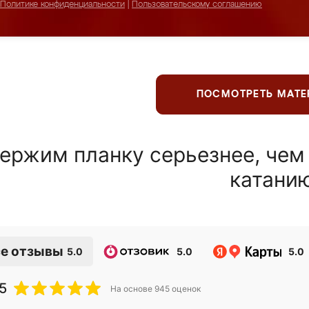
Политике конфиденциальности
|
Пользовательскому соглашению
ПОСМОТРЕТЬ МАТ
ержим планку серьезнее, чем
катани
е отзывы
5.0
5.0
5.0
5
На основе
945
оценок