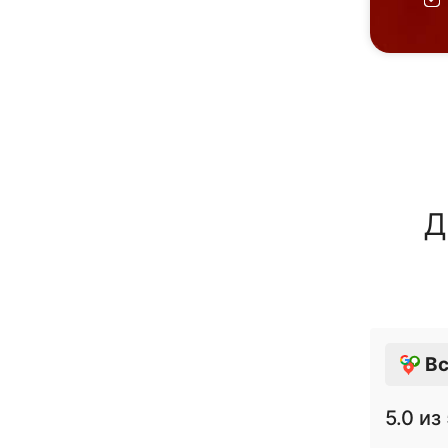
Д
Вс
5.0
из 