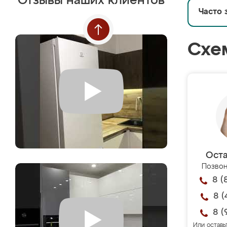
Отзывы наших клиентов
Часто 
Схе
Оста
Позвон
8 (
8 (
8 (
Или оставь