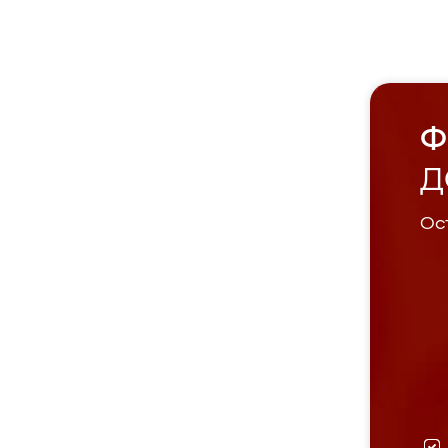
Ф
Д
Ост