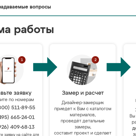
задаваемые вопросы
ма работы
вьте заявку
Замер и расчет
ите по номерам
Дизайнер-замерщик
800) 511-89-55
приедет к Вам с каталогом
материалов,
Вы
495) 665-24-01
проведёт детальные
р
926) 409-68-13
замеры,
д
составит проект и сделает
з
те заявку на сайте для