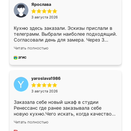
я хотела.
Ярослава
3 августа 2026
Кухню здесь заказали. Эскизы прислали в
телеграмм. Выбрали наиболее подходящий.
Согласовали день для замера. Через 3
недели кухня была уже готова. Остались
Читать полностью
довольны работой. Спасибо Ренессанс
мебель за качественную работу!
yaroslava1986
3 августа 2026
Заказала себе новый шкаф в студии
Ренессанс где ранее заказывала себе
новую кухню.Чего искать, когда качеством
вполне довольна. Служит кухня уже почти
Читать полностью
два года, нареканий нет.