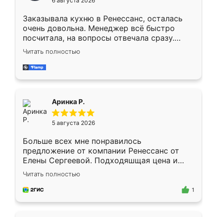
6 августа 2026
мебели буду заказывать только здесь.
Заказывала кухню в Ренессанс, осталась
очень довольна. Менеджер всё быстро
посчитала, на вопросы отвечала сразу.
Замерщик приехал в субботу, подошёл к
Читать полностью
делу со всей ответственностью. Собрали
за день, ребята работали аккуратно, даже
пыли почти не было. Качество отличное,
ящики ходят плавно, ничего не скрипит.
Всё подошло как влитое.
Аринка Р.
5 августа 2026
Больше всех мне понравилось
предложение от компании Ренессанс от
Елены Сергеевой. Подходяшщая цена и
короткие сроки изготовления. Приехавший
Читать полностью
для замера сотрудник Владислав
предложил по моему эскизу самый
1
подходящий вариант шкафа. Немного его
видоизменил, получилось даже лучше, чем