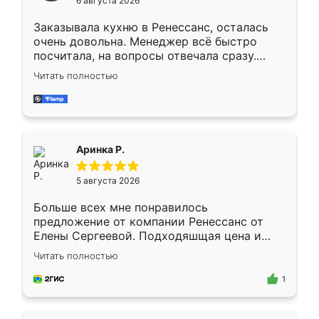
6 августа 2026
мебели буду заказывать только здесь.
Заказывала кухню в Ренессанс, осталась
очень довольна. Менеджер всё быстро
посчитала, на вопросы отвечала сразу.
Замерщик приехал в субботу, подошёл к
Читать полностью
делу со всей ответственностью. Собрали
за день, ребята работали аккуратно, даже
пыли почти не было. Качество отличное,
ящики ходят плавно, ничего не скрипит.
Всё подошло как влитое.
Аринка Р.
5 августа 2026
Больше всех мне понравилось
предложение от компании Ренессанс от
Елены Сергеевой. Подходяшщая цена и
короткие сроки изготовления. Приехавший
Читать полностью
для замера сотрудник Владислав
предложил по моему эскизу самый
1
подходящий вариант шкафа. Немного его
видоизменил, получилось даже лучше, чем