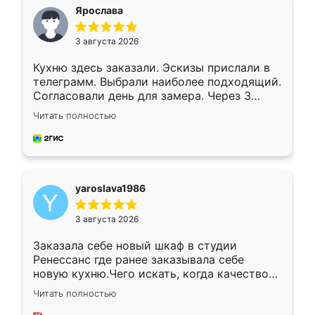
я хотела.
Ярослава
3 августа 2026
Кухню здесь заказали. Эскизы прислали в
телеграмм. Выбрали наиболее подходящий.
Согласовали день для замера. Через 3
недели кухня была уже готова. Остались
Читать полностью
довольны работой. Спасибо Ренессанс
мебель за качественную работу!
yaroslava1986
3 августа 2026
Заказала себе новый шкаф в студии
Ренессанс где ранее заказывала себе
новую кухню.Чего искать, когда качеством
вполне довольна. Служит кухня уже почти
Читать полностью
два года, нареканий нет.