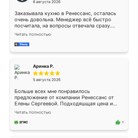
6 августа 2026
мебели буду заказывать только здесь.
Заказывала кухню в Ренессанс, осталась
очень довольна. Менеджер всё быстро
посчитала, на вопросы отвечала сразу.
Замерщик приехал в субботу, подошёл к
Читать полностью
делу со всей ответственностью. Собрали
за день, ребята работали аккуратно, даже
пыли почти не было. Качество отличное,
ящики ходят плавно, ничего не скрипит.
Всё подошло как влитое.
Аринка Р.
5 августа 2026
Больше всех мне понравилось
предложение от компании Ренессанс от
Елены Сергеевой. Подходяшщая цена и
короткие сроки изготовления. Приехавший
Читать полностью
для замера сотрудник Владислав
предложил по моему эскизу самый
1
подходящий вариант шкафа. Немного его
видоизменил, получилось даже лучше, чем