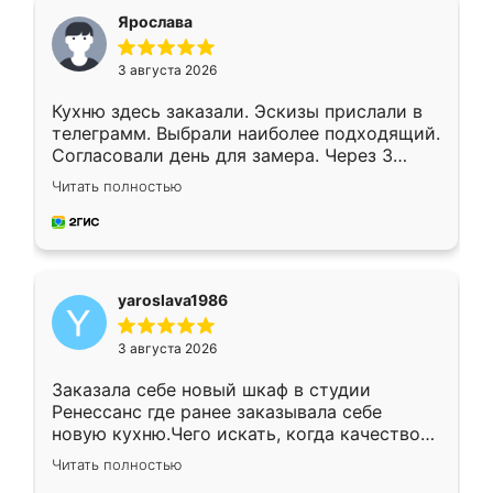
я хотела.
Ярослава
3 августа 2026
Кухню здесь заказали. Эскизы прислали в
телеграмм. Выбрали наиболее подходящий.
Согласовали день для замера. Через 3
недели кухня была уже готова. Остались
Читать полностью
довольны работой. Спасибо Ренессанс
мебель за качественную работу!
yaroslava1986
3 августа 2026
Заказала себе новый шкаф в студии
Ренессанс где ранее заказывала себе
новую кухню.Чего искать, когда качеством
вполне довольна. Служит кухня уже почти
Читать полностью
два года, нареканий нет.