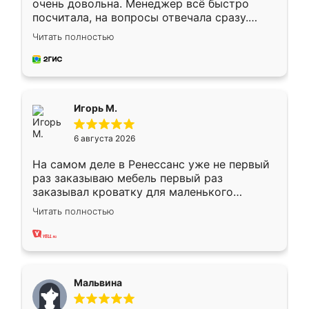
очень довольна. Менеджер всё быстро
посчитала, на вопросы отвечала сразу.
Замерщик приехал в субботу, подошёл к
Читать полностью
делу со всей ответственностью. Собрали
за день, ребята работали аккуратно, даже
пыли почти не было. Качество отличное,
ящики ходят плавно, ничего не скрипит.
Всё подошло как влитое.
Игорь М.
6 августа 2026
На самом деле в Ренессанс уже не первый
раз заказываю мебель первый раз
заказывал кроватку для маленького
ребёнка при его рождении ,во второй раз
Читать полностью
заказал шкаф-купе. По качеству очень
хорошее сборка достаточно быстрая,
также адекватные цены. До этого
сравнивал с разными конкурентами в этом
сегменте ,выбор у конкурентов куда
Мальвина
меньше, здесь же он более разнообразный.
Мне нравится ,если что-то потребуется из