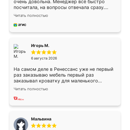
очень довольна. Менеджер всё быстро
посчитала, на вопросы отвечала сразу.
Замерщик приехал в субботу, подошёл к
Читать полностью
делу со всей ответственностью. Собрали
за день, ребята работали аккуратно, даже
пыли почти не было. Качество отличное,
ящики ходят плавно, ничего не скрипит.
Всё подошло как влитое.
Игорь М.
6 августа 2026
На самом деле в Ренессанс уже не первый
раз заказываю мебель первый раз
заказывал кроватку для маленького
ребёнка при его рождении ,во второй раз
Читать полностью
заказал шкаф-купе. По качеству очень
хорошее сборка достаточно быстрая,
также адекватные цены. До этого
сравнивал с разными конкурентами в этом
сегменте ,выбор у конкурентов куда
Мальвина
меньше, здесь же он более разнообразный.
Мне нравится ,если что-то потребуется из