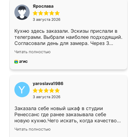
я хотела.
Ярослава
3 августа 2026
Кухню здесь заказали. Эскизы прислали в
телеграмм. Выбрали наиболее подходящий.
Согласовали день для замера. Через 3
недели кухня была уже готова. Остались
Читать полностью
довольны работой. Спасибо Ренессанс
мебель за качественную работу!
yaroslava1986
3 августа 2026
Заказала себе новый шкаф в студии
Ренессанс где ранее заказывала себе
новую кухню.Чего искать, когда качеством
вполне довольна. Служит кухня уже почти
Читать полностью
два года, нареканий нет.