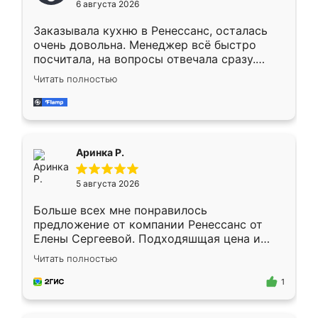
6 августа 2026
мебели буду заказывать только здесь.
Заказывала кухню в Ренессанс, осталась
очень довольна. Менеджер всё быстро
посчитала, на вопросы отвечала сразу.
Замерщик приехал в субботу, подошёл к
Читать полностью
делу со всей ответственностью. Собрали
за день, ребята работали аккуратно, даже
пыли почти не было. Качество отличное,
ящики ходят плавно, ничего не скрипит.
Всё подошло как влитое.
Аринка Р.
5 августа 2026
Больше всех мне понравилось
предложение от компании Ренессанс от
Елены Сергеевой. Подходяшщая цена и
короткие сроки изготовления. Приехавший
Читать полностью
для замера сотрудник Владислав
предложил по моему эскизу самый
1
подходящий вариант шкафа. Немного его
видоизменил, получилось даже лучше, чем