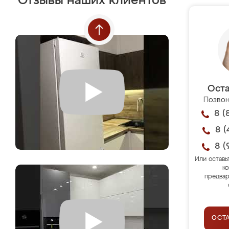
Отзывы наших клиентов
Оста
Позвон
8 (
8 (
8 (
Или оставь
ко
предвар
ОСТ