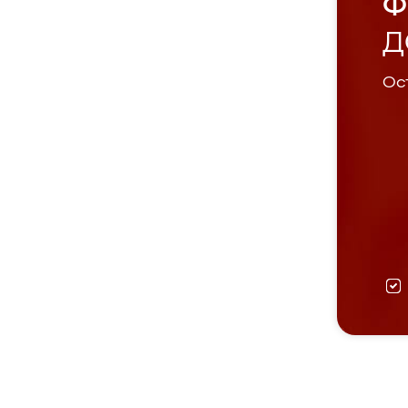
Ф
Д
Ост