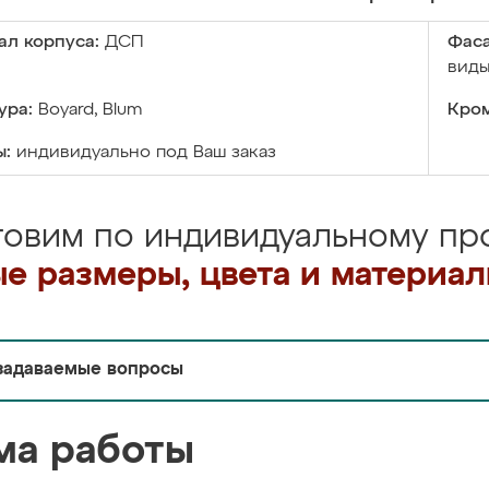
ал корпуса:
ДСП
Фаса
виды
ура:
Boyard, Blum
Кром
ы:
индивидуально под Ваш заказ
товим по индивидуальному про
е размеры, цвета и материа
задаваемые вопросы
ма работы