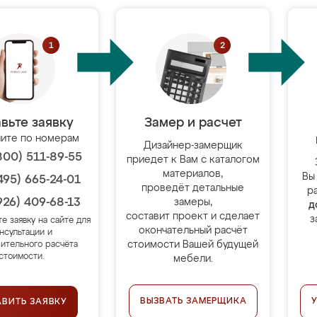
вьте заявку
Замер и расчет
ите по номерам
Дизайнер-замерщик
800) 511-89-55
приедет к Вам с каталогом
материалов,
Вы
495) 665-24-01
проведёт детальные
р
926) 409-68-13
замеры,
д
составит проект и сделает
з
те заявку на сайте для
окончательный расчёт
нсультации и
стоимости Вашей будущей
ительного расчёта
стоимости.
мебели.
ВЫЗВАТЬ ЗАМЕРЩИКА
АВИТЬ ЗАЯВКУ