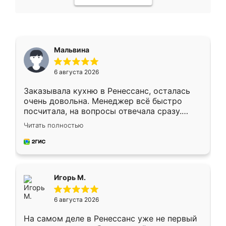
Мальвина
6 августа 2026
Заказывала кухню в Ренессанс, осталась
очень довольна. Менеджер всё быстро
посчитала, на вопросы отвечала сразу.
Замерщик приехал в субботу, подошёл к
Читать полностью
делу со всей ответственностью. Собрали
за день, ребята работали аккуратно, даже
пыли почти не было. Качество отличное,
ящики ходят плавно, ничего не скрипит.
Всё подошло как влитое.
Игорь М.
6 августа 2026
На самом деле в Ренессанс уже не первый