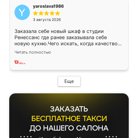
yaroslava1986
3 августа 2026
Заказала себе новый шкаф в студии
Ренессанс где ранее заказывала себе
новую кухню.Чего искать, когда качеством
вполне довольна. Служит кухня уже почти
Читать полностью
два года, нареканий нет.
Еще
ЗАКАЗАТЬ
БЕСПЛАТНОЕ ТАКСИ
ДО НАШЕГО САЛОНА