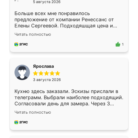
5 августа 2026
Больше всех мне понравилось
предложение от компании Ренессанс от
Елены Сергеевой. Подходяшщая цена и
короткие сроки изготовления. Приехавший
Читать полностью
для замера сотрудник Владислав
предложил по моему эскизу самый
1
подходящий вариант шкафа. Немного его
видоизменил, получилось даже лучше, чем
я хотела.
Ярослава
3 августа 2026
Кухню здесь заказали. Эскизы прислали в
телеграмм. Выбрали наиболее подходящий.
Согласовали день для замера. Через 3
недели кухня была уже готова. Остались
Читать полностью
довольны работой. Спасибо Ренессанс
мебель за качественную работу!