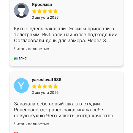
я хотела.
Ярослава
3 августа 2026
Кухню здесь заказали. Эскизы прислали в
телеграмм. Выбрали наиболее подходящий.
Согласовали день для замера. Через 3
недели кухня была уже готова. Остались
Читать полностью
довольны работой. Спасибо Ренессанс
мебель за качественную работу!
yaroslava1986
3 августа 2026
Заказала себе новый шкаф в студии
Ренессанс где ранее заказывала себе
новую кухню.Чего искать, когда качеством
вполне довольна. Служит кухня уже почти
Читать полностью
два года, нареканий нет.