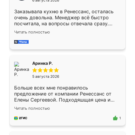
6 августа 2026
мебели буду заказывать только здесь.
Заказывала кухню в Ренессанс, осталась
очень довольна. Менеджер всё быстро
посчитала, на вопросы отвечала сразу.
Замерщик приехал в субботу, подошёл к
Читать полностью
делу со всей ответственностью. Собрали
за день, ребята работали аккуратно, даже
пыли почти не было. Качество отличное,
ящики ходят плавно, ничего не скрипит.
Всё подошло как влитое.
Аринка Р.
5 августа 2026
Больше всех мне понравилось
предложение от компании Ренессанс от
Елены Сергеевой. Подходяшщая цена и
короткие сроки изготовления. Приехавший
Читать полностью
для замера сотрудник Владислав
предложил по моему эскизу самый
1
подходящий вариант шкафа. Немного его
видоизменил, получилось даже лучше, чем