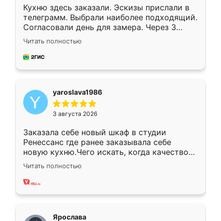
Кухню здесь заказали. Эскизы прислали в
телеграмм. Выбрали наиболее подходящий.
Согласовали день для замера. Через 3
недели кухня была уже готова. Остались
Читать полностью
довольны работой. Спасибо Ренессанс
мебель за качественную работу!
yaroslava1986
3 августа 2026
Заказала себе новый шкаф в студии
Ренессанс где ранее заказывала себе
новую кухню.Чего искать, когда качеством
вполне довольна. Служит кухня уже почти
Читать полностью
два года, нареканий нет.
Ярослава