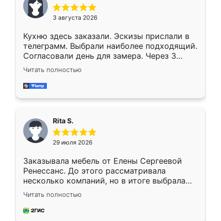
3 августа 2026
Кухню здесь заказали. Эскизы прислали в
телеграмм. Выбрали наиболее подходящий.
Согласовали день для замера. Через 3
недели кухня была уже готова. Остались
Читать полностью
довольны работой. Спасибо Ренессанс
мебель за качественную работу!
Rita S.
29 июля 2026
Заказывала мебель от Елены Сергеевой
Ренессанс. До этого рассматривала
несколько компаний, но в итоге выбрала
эту. Сначала обговорили условия, потом
Читать полностью
приехал замерщик, всё спокойно объяснил
и снял размеры. Изготовили в срок, с
доставкой тоже никаких проблем не