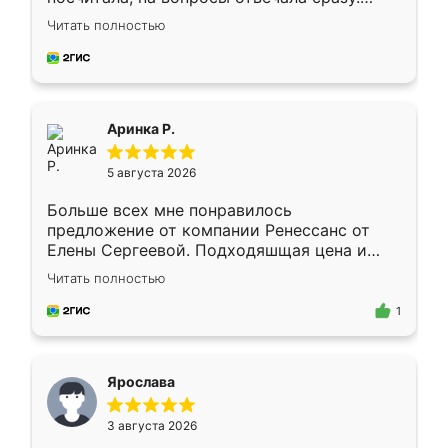
Замерщик приехал в субботу, подошёл к
Читать полностью
делу со всей ответственностью. Собрали
за день, ребята работали аккуратно, даже
пыли почти не было. Качество отличное,
ящики ходят плавно, ничего не скрипит.
Всё подошло как влитое.
Аринка Р.
5 августа 2026
Больше всех мне понравилось
предложение от компании Ренессанс от
Елены Сергеевой. Подходяшщая цена и
короткие сроки изготовления. Приехавший
Читать полностью
для замера сотрудник Владислав
предложил по моему эскизу самый
1
подходящий вариант шкафа. Немного его
видоизменил, получилось даже лучше, чем
я хотела.
Ярослава
3 августа 2026