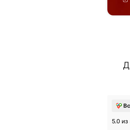
Д
Вс
5.0
из 