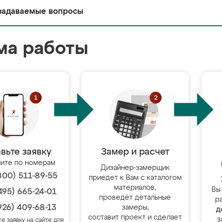
задаваемые вопросы
ма работы
вьте заявку
Замер и расчет
ите по номерам
Дизайнер-замерщик
800) 511-89-55
приедет к Вам с каталогом
материалов,
Вы
495) 665-24-01
проведёт детальные
р
926) 409-68-13
замеры,
д
составит проект и сделает
з
те заявку на сайте для