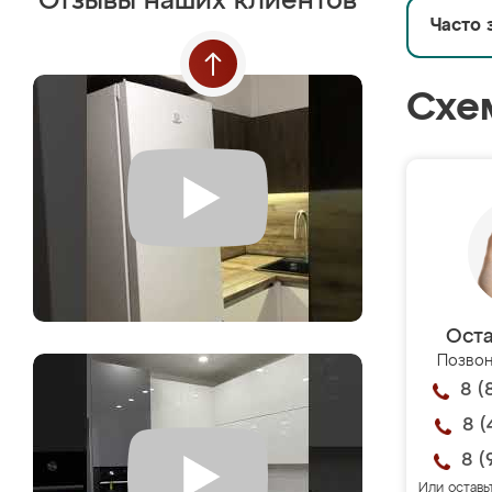
Отзывы наших клиентов
Часто 
Схе
Оста
Позвон
8 (
8 (
8 (
Или оставь