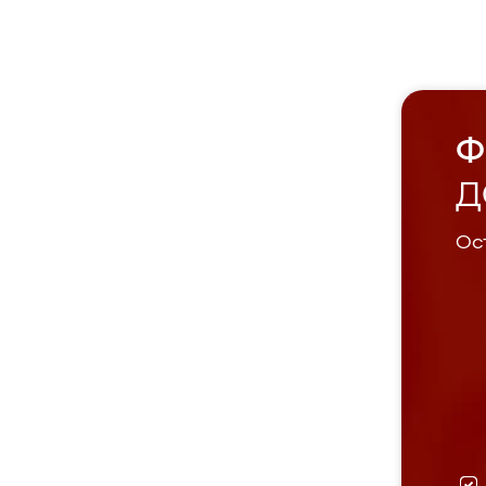
Ф
Д
Ост