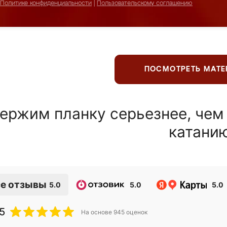
Политике конфиденциальности
|
Пользовательскому соглашению
ПОСМОТРЕТЬ МАТ
ержим планку серьезнее, чем
катани
е отзывы
5.0
5.0
5.0
5
На основе
945
оценок