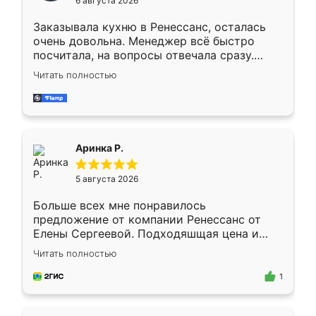
6 августа 2026
мебели буду заказывать только здесь.
Заказывала кухню в Ренессанс, осталась
очень довольна. Менеджер всё быстро
посчитала, на вопросы отвечала сразу.
Замерщик приехал в субботу, подошёл к
Читать полностью
делу со всей ответственностью. Собрали
за день, ребята работали аккуратно, даже
пыли почти не было. Качество отличное,
ящики ходят плавно, ничего не скрипит.
Всё подошло как влитое.
Аринка Р.
5 августа 2026
Больше всех мне понравилось
предложение от компании Ренессанс от
Елены Сергеевой. Подходяшщая цена и
короткие сроки изготовления. Приехавший
Читать полностью
для замера сотрудник Владислав
предложил по моему эскизу самый
1
подходящий вариант шкафа. Немного его
видоизменил, получилось даже лучше, чем