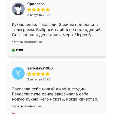
я хотела.
Ярослава
3 августа 2026
Кухню здесь заказали. Эскизы прислали в
телеграмм. Выбрали наиболее подходящий.
Согласовали день для замера. Через 3
недели кухня была уже готова. Остались
Читать полностью
довольны работой. Спасибо Ренессанс
мебель за качественную работу!
yaroslava1986
3 августа 2026
Заказала себе новый шкаф в студии
Ренессанс где ранее заказывала себе
новую кухню.Чего искать, когда качеством
вполне довольна. Служит кухня уже почти
Читать полностью
два года, нареканий нет.