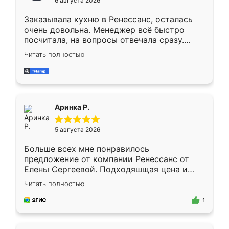
6 августа 2026
мебели буду заказывать только здесь.
Заказывала кухню в Ренессанс, осталась
очень довольна. Менеджер всё быстро
посчитала, на вопросы отвечала сразу.
Замерщик приехал в субботу, подошёл к
Читать полностью
делу со всей ответственностью. Собрали
за день, ребята работали аккуратно, даже
пыли почти не было. Качество отличное,
ящики ходят плавно, ничего не скрипит.
Всё подошло как влитое.
Аринка Р.
5 августа 2026
Больше всех мне понравилось
предложение от компании Ренессанс от
Елены Сергеевой. Подходяшщая цена и
короткие сроки изготовления. Приехавший
Читать полностью
для замера сотрудник Владислав
предложил по моему эскизу самый
1
подходящий вариант шкафа. Немного его
видоизменил, получилось даже лучше, чем