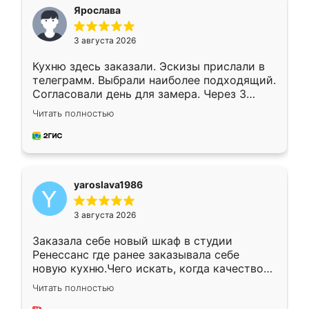
я хотела.
Ярослава
3 августа 2026
Кухню здесь заказали. Эскизы прислали в
телеграмм. Выбрали наиболее подходящий.
Согласовали день для замера. Через 3
недели кухня была уже готова. Остались
Читать полностью
довольны работой. Спасибо Ренессанс
мебель за качественную работу!
yaroslava1986
3 августа 2026
Заказала себе новый шкаф в студии
Ренессанс где ранее заказывала себе
новую кухню.Чего искать, когда качеством
вполне довольна. Служит кухня уже почти
Читать полностью
два года, нареканий нет.