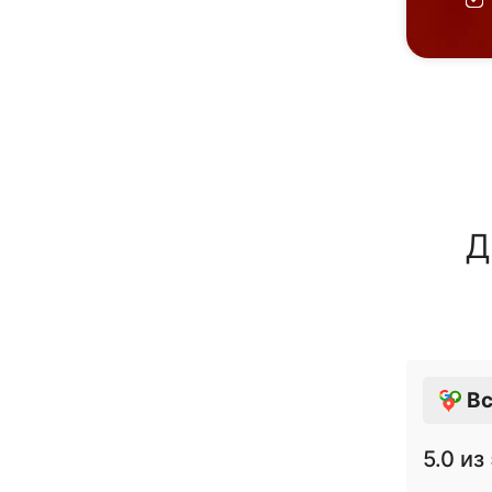
Д
Вс
5.0
из 