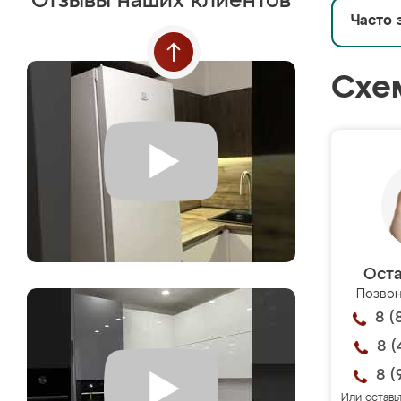
Отзывы наших клиентов
Часто 
Схе
Оста
Позвон
8 (
8 (
8 (
Или оставь