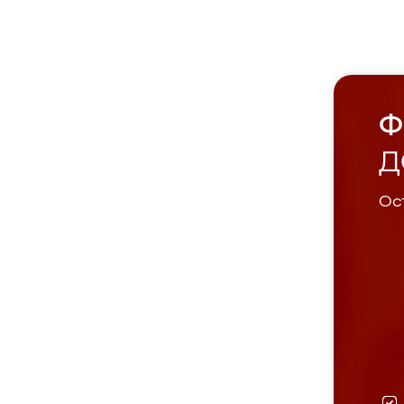
Ф
Д
Ост