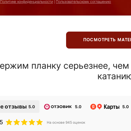
Политике конфиденциальности
|
Пользовательскому соглашению
ПОСМОТРЕТЬ МАТ
ержим планку серьезнее, чем
катани
е отзывы
5.0
5.0
5.0
5
На основе
945
оценок