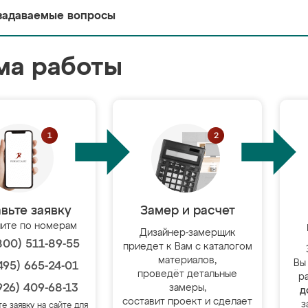
задаваемые вопросы
ма работы
вьте заявку
Замер и расчет
ите по номерам
Дизайнер-замерщик
800) 511-89-55
приедет к Вам с каталогом
материалов,
Вы
495) 665-24-01
проведёт детальные
р
926) 409-68-13
замеры,
д
составит проект и сделает
з
те заявку на сайте для