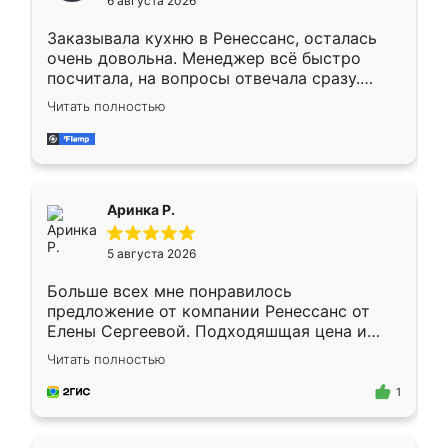
6 августа 2026
мебели буду заказывать только здесь.
Заказывала кухню в Ренессанс, осталась
очень довольна. Менеджер всё быстро
посчитала, на вопросы отвечала сразу.
Замерщик приехал в субботу, подошёл к
Читать полностью
делу со всей ответственностью. Собрали
за день, ребята работали аккуратно, даже
пыли почти не было. Качество отличное,
ящики ходят плавно, ничего не скрипит.
Всё подошло как влитое.
Аринка Р.
5 августа 2026
Больше всех мне понравилось
предложение от компании Ренессанс от
Елены Сергеевой. Подходяшщая цена и
короткие сроки изготовления. Приехавший
Читать полностью
для замера сотрудник Владислав
предложил по моему эскизу самый
1
подходящий вариант шкафа. Немного его
видоизменил, получилось даже лучше, чем