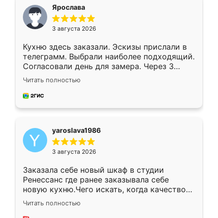
я хотела.
Ярослава
3 августа 2026
Кухню здесь заказали. Эскизы прислали в
телеграмм. Выбрали наиболее подходящий.
Согласовали день для замера. Через 3
недели кухня была уже готова. Остались
Читать полностью
довольны работой. Спасибо Ренессанс
мебель за качественную работу!
yaroslava1986
3 августа 2026
Заказала себе новый шкаф в студии
Ренессанс где ранее заказывала себе
новую кухню.Чего искать, когда качеством
вполне довольна. Служит кухня уже почти
Читать полностью
два года, нареканий нет.