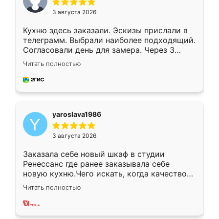
3 августа 2026
Кухню здесь заказали. Эскизы прислали в
телеграмм. Выбрали наиболее подходящий.
Согласовали день для замера. Через 3
недели кухня была уже готова. Остались
Читать полностью
довольны работой. Спасибо Ренессанс
мебель за качественную работу!
yaroslava1986
3 августа 2026
Заказала себе новый шкаф в студии
Ренессанс где ранее заказывала себе
новую кухню.Чего искать, когда качеством
вполне довольна. Служит кухня уже почти
Читать полностью
два года, нареканий нет.