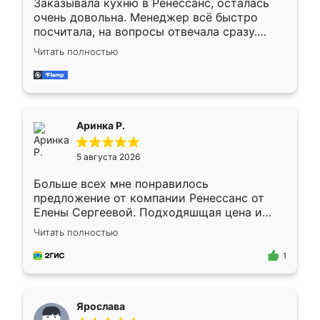
Заказывала кухню в Ренессанс, осталась
очень довольна. Менеджер всё быстро
посчитала, на вопросы отвечала сразу.
Замерщик приехал в субботу, подошёл к
Читать полностью
делу со всей ответственностью. Собрали
за день, ребята работали аккуратно, даже
пыли почти не было. Качество отличное,
ящики ходят плавно, ничего не скрипит.
Всё подошло как влитое.
Аринка Р.
5 августа 2026
Больше всех мне понравилось
предложение от компании Ренессанс от
Елены Сергеевой. Подходяшщая цена и
короткие сроки изготовления. Приехавший
Читать полностью
для замера сотрудник Владислав
предложил по моему эскизу самый
1
подходящий вариант шкафа. Немного его
видоизменил, получилось даже лучше, чем
я хотела.
Ярослава