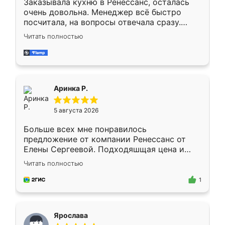
Заказывала кухню в Ренессанс, осталась
очень довольна. Менеджер всё быстро
посчитала, на вопросы отвечала сразу.
Замерщик приехал в субботу, подошёл к
Читать полностью
делу со всей ответственностью. Собрали
за день, ребята работали аккуратно, даже
пыли почти не было. Качество отличное,
ящики ходят плавно, ничего не скрипит.
Всё подошло как влитое.
Аринка Р.
5 августа 2026
Больше всех мне понравилось
предложение от компании Ренессанс от
Елены Сергеевой. Подходяшщая цена и
короткие сроки изготовления. Приехавший
Читать полностью
для замера сотрудник Владислав
предложил по моему эскизу самый
1
подходящий вариант шкафа. Немного его
видоизменил, получилось даже лучше, чем
я хотела.
Ярослава