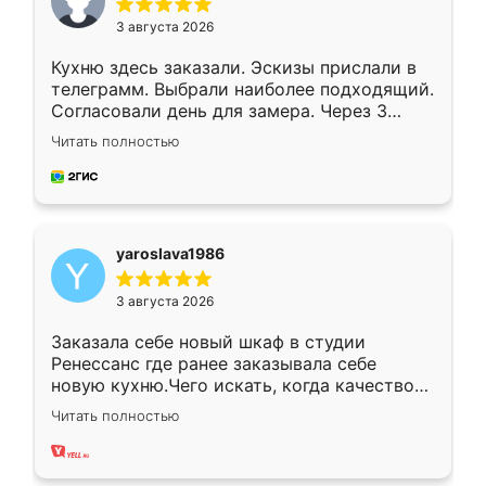
3 августа 2026
Кухню здесь заказали. Эскизы прислали в
телеграмм. Выбрали наиболее подходящий.
Согласовали день для замера. Через 3
недели кухня была уже готова. Остались
Читать полностью
довольны работой. Спасибо Ренессанс
мебель за качественную работу!
yaroslava1986
3 августа 2026
Заказала себе новый шкаф в студии
Ренессанс где ранее заказывала себе
новую кухню.Чего искать, когда качеством
вполне довольна. Служит кухня уже почти
Читать полностью
два года, нареканий нет.