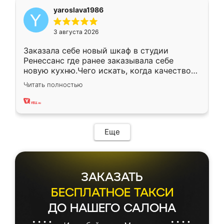
yaroslava1986
3 августа 2026
Заказала себе новый шкаф в студии
Ренессанс где ранее заказывала себе
новую кухню.Чего искать, когда качеством
вполне довольна. Служит кухня уже почти
Читать полностью
два года, нареканий нет.
Еще
ЗАКАЗАТЬ
БЕСПЛАТНОЕ ТАКСИ
ДО НАШЕГО САЛОНА