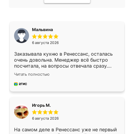
Мальвина
6 августа 2026
Заказывала кухню в Ренессанс, осталась
очень довольна. Менеджер всё быстро
посчитала, на вопросы отвечала сразу.
Замерщик приехал в субботу, подошёл к
Читать полностью
делу со всей ответственностью. Собрали
за день, ребята работали аккуратно, даже
пыли почти не было. Качество отличное,
ящики ходят плавно, ничего не скрипит.
Всё подошло как влитое.
Игорь М.
6 августа 2026
На самом деле в Ренессанс уже не первый