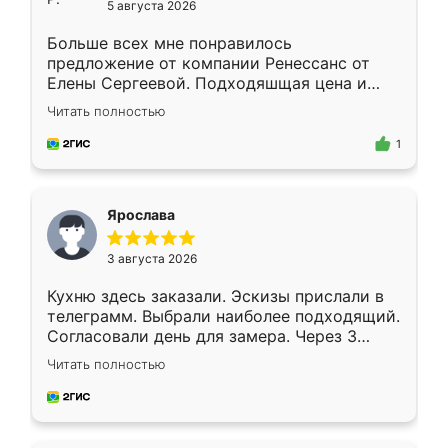
5 августа 2026
Больше всех мне понравилось
предложение от компании Ренессанс от
Елены Сергеевой. Подходяшщая цена и
короткие сроки изготовления. Приехавший
Читать полностью
для замера сотрудник Владислав
предложил по моему эскизу самый
1
подходящий вариант шкафа. Немного его
видоизменил, получилось даже лучше, чем
я хотела.
Ярослава
3 августа 2026
Кухню здесь заказали. Эскизы прислали в
телеграмм. Выбрали наиболее подходящий.
Согласовали день для замера. Через 3
недели кухня была уже готова. Остались
Читать полностью
довольны работой. Спасибо Ренессанс
мебель за качественную работу!