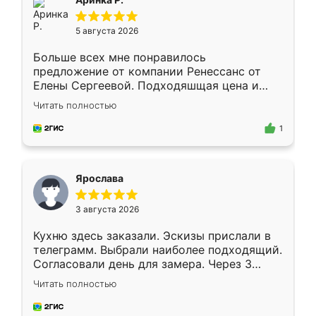
5 августа 2026
Больше всех мне понравилось
предложение от компании Ренессанс от
Елены Сергеевой. Подходяшщая цена и
короткие сроки изготовления. Приехавший
Читать полностью
для замера сотрудник Владислав
предложил по моему эскизу самый
1
подходящий вариант шкафа. Немного его
видоизменил, получилось даже лучше, чем
я хотела.
Ярослава
3 августа 2026
Кухню здесь заказали. Эскизы прислали в
телеграмм. Выбрали наиболее подходящий.
Согласовали день для замера. Через 3
недели кухня была уже готова. Остались
Читать полностью
довольны работой. Спасибо Ренессанс
мебель за качественную работу!