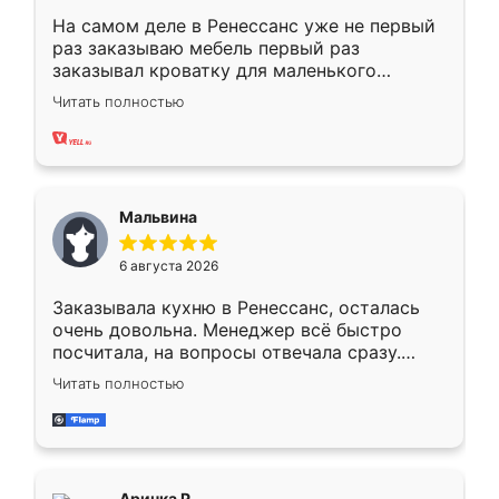
На самом деле в Ренессанс уже не первый
раз заказываю мебель первый раз
заказывал кроватку для маленького
ребёнка при его рождении ,во второй раз
Читать полностью
заказал шкаф-купе. По качеству очень
хорошее сборка достаточно быстрая,
также адекватные цены. До этого
сравнивал с разными конкурентами в этом
сегменте ,выбор у конкурентов куда
Мальвина
меньше, здесь же он более разнообразный.
Мне нравится ,если что-то потребуется из
6 августа 2026
мебели буду заказывать только здесь.
Заказывала кухню в Ренессанс, осталась
очень довольна. Менеджер всё быстро
посчитала, на вопросы отвечала сразу.
Замерщик приехал в субботу, подошёл к
Читать полностью
делу со всей ответственностью. Собрали
за день, ребята работали аккуратно, даже
пыли почти не было. Качество отличное,
ящики ходят плавно, ничего не скрипит.
Всё подошло как влитое.
Аринка Р.