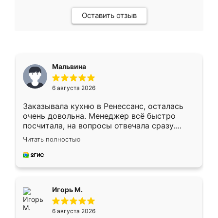
Оставить отзыв
Мальвина
6 августа 2026
Заказывала кухню в Ренессанс, осталась
очень довольна. Менеджер всё быстро
посчитала, на вопросы отвечала сразу.
Замерщик приехал в субботу, подошёл к
Читать полностью
делу со всей ответственностью. Собрали
за день, ребята работали аккуратно, даже
пыли почти не было. Качество отличное,
ящики ходят плавно, ничего не скрипит.
Всё подошло как влитое.
Игорь М.
6 августа 2026