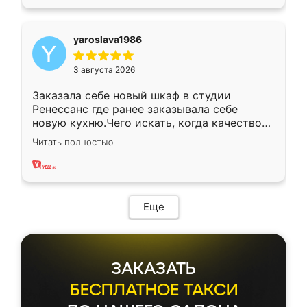
yaroslava1986
3 августа 2026
Заказала себе новый шкаф в студии
Ренессанс где ранее заказывала себе
новую кухню.Чего искать, когда качеством
вполне довольна. Служит кухня уже почти
Читать полностью
два года, нареканий нет.
Еще
ЗАКАЗАТЬ
БЕСПЛАТНОЕ ТАКСИ