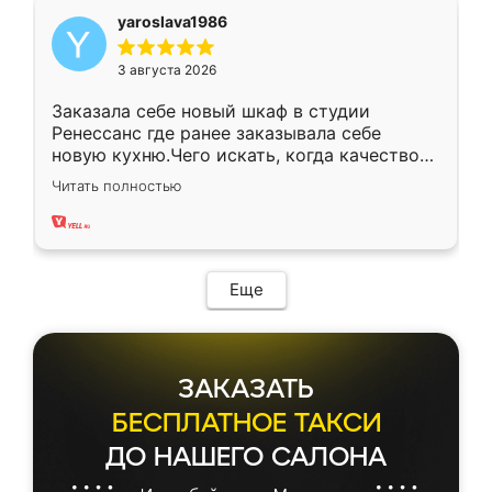
yaroslava1986
3 августа 2026
Заказала себе новый шкаф в студии
Ренессанс где ранее заказывала себе
новую кухню.Чего искать, когда качеством
вполне довольна. Служит кухня уже почти
Читать полностью
два года, нареканий нет.
Еще
ЗАКАЗАТЬ
БЕСПЛАТНОЕ ТАКСИ
ДО НАШЕГО САЛОНА