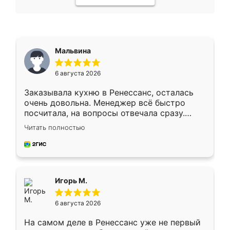
Мальвина
6 августа 2026
Заказывала кухню в Ренессанс, осталась
очень довольна. Менеджер всё быстро
посчитала, на вопросы отвечала сразу.
Замерщик приехал в субботу, подошёл к
Читать полностью
делу со всей ответственностью. Собрали
за день, ребята работали аккуратно, даже
пыли почти не было. Качество отличное,
ящики ходят плавно, ничего не скрипит.
Всё подошло как влитое.
Игорь М.
6 августа 2026
На самом деле в Ренессанс уже не первый