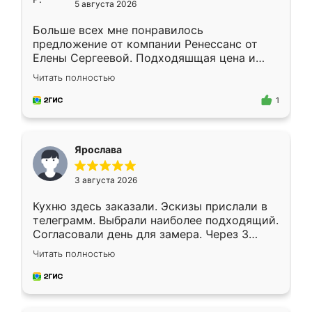
5 августа 2026
Больше всех мне понравилось
предложение от компании Ренессанс от
Елены Сергеевой. Подходяшщая цена и
короткие сроки изготовления. Приехавший
Читать полностью
для замера сотрудник Владислав
предложил по моему эскизу самый
1
подходящий вариант шкафа. Немного его
видоизменил, получилось даже лучше, чем
я хотела.
Ярослава
3 августа 2026
Кухню здесь заказали. Эскизы прислали в
телеграмм. Выбрали наиболее подходящий.
Согласовали день для замера. Через 3
недели кухня была уже готова. Остались
Читать полностью
довольны работой. Спасибо Ренессанс
мебель за качественную работу!