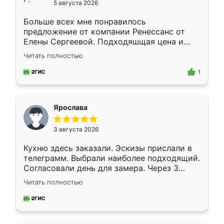
5 августа 2026
Больше всех мне понравилось
предложение от компании Ренессанс от
Елены Сергеевой. Подходяшщая цена и
короткие сроки изготовления. Приехавший
Читать полностью
для замера сотрудник Владислав
предложил по моему эскизу самый
1
подходящий вариант шкафа. Немного его
видоизменил, получилось даже лучше, чем
я хотела.
Ярослава
3 августа 2026
Кухню здесь заказали. Эскизы прислали в
телеграмм. Выбрали наиболее подходящий.
Согласовали день для замера. Через 3
недели кухня была уже готова. Остались
Читать полностью
довольны работой. Спасибо Ренессанс
мебель за качественную работу!