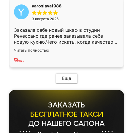
yaroslava1986
3 августа 2026
Заказала себе новый шкаф в студии
Ренессанс где ранее заказывала себе
новую кухню.Чего искать, когда качеством
вполне довольна. Служит кухня уже почти
Читать полностью
два года, нареканий нет.
Еще
ЗАКАЗАТЬ
БЕСПЛАТНОЕ ТАКСИ
ДО НАШЕГО САЛОНА