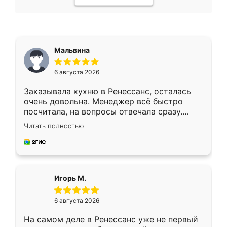
Мальвина
6 августа 2026
Заказывала кухню в Ренессанс, осталась
очень довольна. Менеджер всё быстро
посчитала, на вопросы отвечала сразу.
Замерщик приехал в субботу, подошёл к
Читать полностью
делу со всей ответственностью. Собрали
за день, ребята работали аккуратно, даже
пыли почти не было. Качество отличное,
ящики ходят плавно, ничего не скрипит.
Всё подошло как влитое.
Игорь М.
6 августа 2026
На самом деле в Ренессанс уже не первый