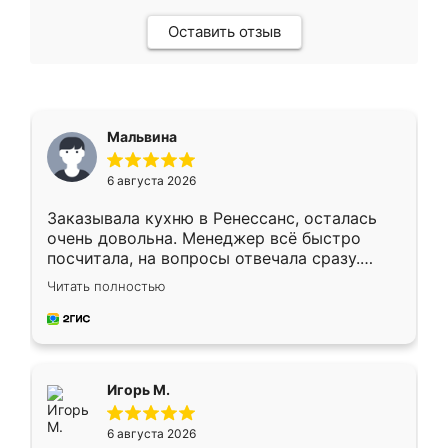
Оставить отзыв
Мальвина
6 августа 2026
Заказывала кухню в Ренессанс, осталась
очень довольна. Менеджер всё быстро
посчитала, на вопросы отвечала сразу.
Замерщик приехал в субботу, подошёл к
Читать полностью
делу со всей ответственностью. Собрали
за день, ребята работали аккуратно, даже
пыли почти не было. Качество отличное,
ящики ходят плавно, ничего не скрипит.
Всё подошло как влитое.
Игорь М.
6 августа 2026