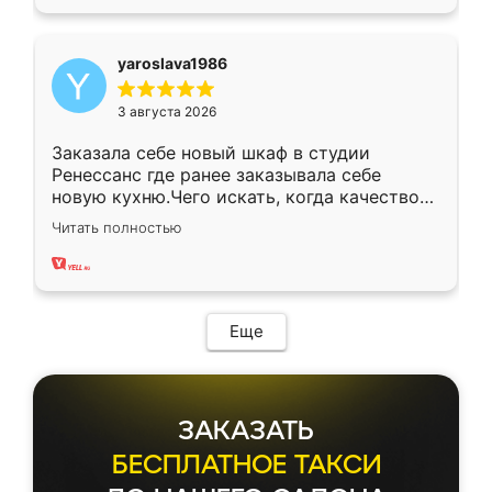
yaroslava1986
3 августа 2026
Заказала себе новый шкаф в студии
Ренессанс где ранее заказывала себе
новую кухню.Чего искать, когда качеством
вполне довольна. Служит кухня уже почти
Читать полностью
два года, нареканий нет.
Еще
ЗАКАЗАТЬ
БЕСПЛАТНОЕ ТАКСИ