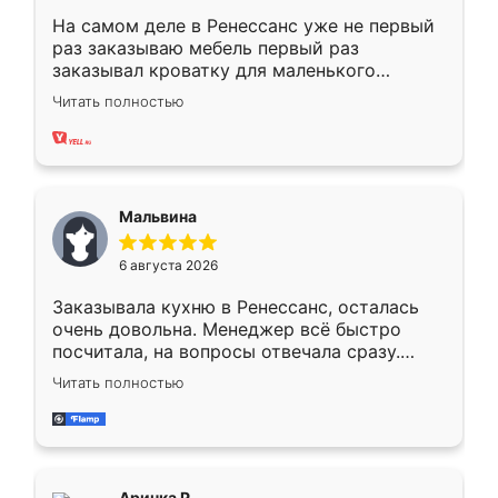
На самом деле в Ренессанс уже не первый
раз заказываю мебель первый раз
заказывал кроватку для маленького
ребёнка при его рождении ,во второй раз
Читать полностью
заказал шкаф-купе. По качеству очень
хорошее сборка достаточно быстрая,
также адекватные цены. До этого
сравнивал с разными конкурентами в этом
сегменте ,выбор у конкурентов куда
Мальвина
меньше, здесь же он более разнообразный.
Мне нравится ,если что-то потребуется из
6 августа 2026
мебели буду заказывать только здесь.
Заказывала кухню в Ренессанс, осталась
очень довольна. Менеджер всё быстро
посчитала, на вопросы отвечала сразу.
Замерщик приехал в субботу, подошёл к
Читать полностью
делу со всей ответственностью. Собрали
за день, ребята работали аккуратно, даже
пыли почти не было. Качество отличное,
ящики ходят плавно, ничего не скрипит.
Всё подошло как влитое.
Аринка Р.