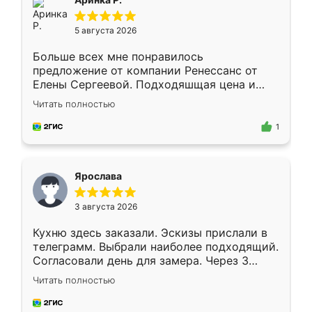
5 августа 2026
Больше всех мне понравилось
предложение от компании Ренессанс от
Елены Сергеевой. Подходяшщая цена и
короткие сроки изготовления. Приехавший
Читать полностью
для замера сотрудник Владислав
предложил по моему эскизу самый
1
подходящий вариант шкафа. Немного его
видоизменил, получилось даже лучше, чем
я хотела.
Ярослава
3 августа 2026
Кухню здесь заказали. Эскизы прислали в
телеграмм. Выбрали наиболее подходящий.
Согласовали день для замера. Через 3
недели кухня была уже готова. Остались
Читать полностью
довольны работой. Спасибо Ренессанс
мебель за качественную работу!