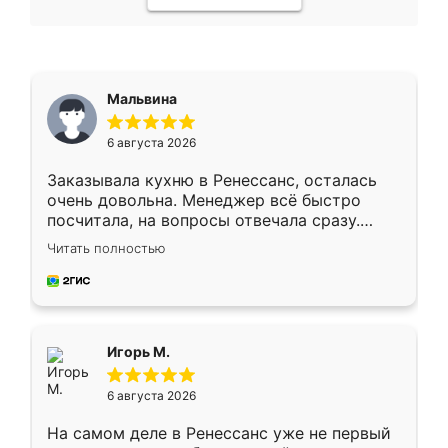
Мальвина
6 августа 2026
Заказывала кухню в Ренессанс, осталась
очень довольна. Менеджер всё быстро
посчитала, на вопросы отвечала сразу.
Замерщик приехал в субботу, подошёл к
Читать полностью
делу со всей ответственностью. Собрали
за день, ребята работали аккуратно, даже
пыли почти не было. Качество отличное,
ящики ходят плавно, ничего не скрипит.
Всё подошло как влитое.
Игорь М.
6 августа 2026
На самом деле в Ренессанс уже не первый