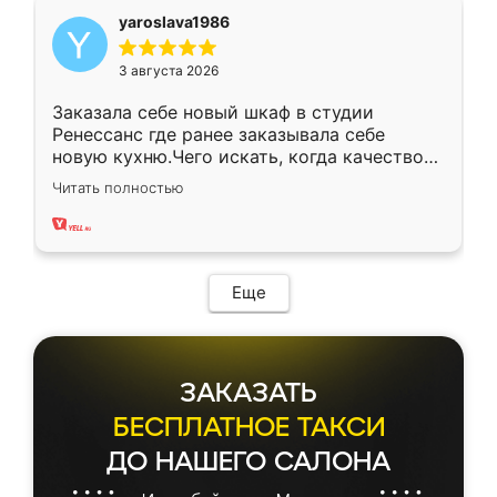
yaroslava1986
3 августа 2026
Заказала себе новый шкаф в студии
Ренессанс где ранее заказывала себе
новую кухню.Чего искать, когда качеством
вполне довольна. Служит кухня уже почти
Читать полностью
два года, нареканий нет.
Еще
ЗАКАЗАТЬ
БЕСПЛАТНОЕ ТАКСИ
ДО НАШЕГО САЛОНА