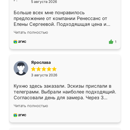
5 августа 2026
Больше всех мне понравилось
предложение от компании Ренессанс от
Елены Сергеевой. Подходяшщая цена и
короткие сроки изготовления. Приехавший
Читать полностью
для замера сотрудник Владислав
предложил по моему эскизу самый
1
подходящий вариант шкафа. Немного его
видоизменил, получилось даже лучше, чем
я хотела.
Ярослава
3 августа 2026
Кухню здесь заказали. Эскизы прислали в
телеграмм. Выбрали наиболее подходящий.
Согласовали день для замера. Через 3
недели кухня была уже готова. Остались
Читать полностью
довольны работой. Спасибо Ренессанс
мебель за качественную работу!